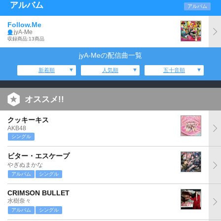
アルバム
アルバム
Follow.Me
jyA-Me
収録商品:13商品
jyA-Meの配信曲一覧
新着順
人気順
五十音順
オススメ!!
クッキーキス
AKB48
シングル
ビター・エスケープ
やぎぬまかな
アルバム
シングル
CRIMSON BULLET
水樹奈々
アルバム
シングル