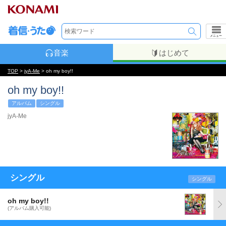
メニュー
音楽
はじめて
TOP
>
jyA-Me
> oh my boy!!
oh my boy!!
アルバム
シングル
jyA-Me
シングル
シングル
oh my boy!!
(アルバム購入可能)