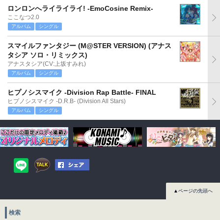
ロンロンへライライライ! -EmoCosine Remix-
ここなつ2.0
アルバム
シングル
スマイルファンタジー (M@STER VERSION) (アナス
タシア ソロ・リミックス)
アナスタシア(CV:上坂すみれ)
アルバム
シングル
ヒプノシスマイク -Division Rap Battle- FINAL
ヒプノシスマイク -D.R.B- (Division All Stars)
アルバム
シングル
▲ページの先頭へ
検索