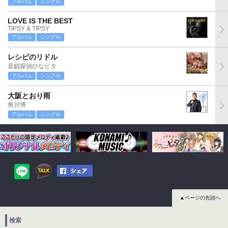
アルバム
シングル
LOVE IS THE BEST
TIPSY & TIPSY
アルバム
シングル
レシピのリドル
音戯探偵ひなビタ
アルバム
シングル
大阪とおり雨
角川博
アルバム
シングル
▲ページの先頭へ
検索