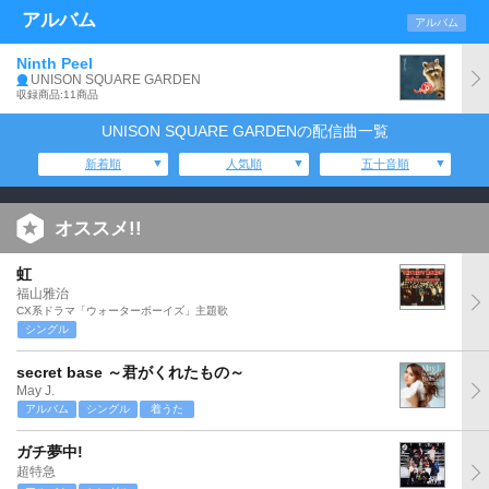
アルバム
アルバム
Ninth Peel
UNISON SQUARE GARDEN
収録商品:11商品
UNISON SQUARE GARDENの配信曲一覧
新着順
人気順
五十音順
オススメ!!
虹
福山雅治
CX系ドラマ「ウォーターボーイズ」主題歌
シングル
secret base ～君がくれたもの～
May J.
アルバム
シングル
着うた
ガチ夢中!
超特急