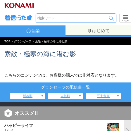
メニュー
音楽
はじめて
TOP
>
グランゼーラ
> 索敵・極寒の海に潜む影
索敵・極寒の海に潜む影
こちらのコンテンツは、お客様の端末では非対応となります。
グランゼーラの配信曲一覧
新着順
人気順
五十音順
オススメ!!
ハッピーライフ
175R