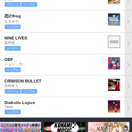
アルバム
シングル
恋のfrog
なるみや
シングル
NINE LIVES
超特急
ムービー
OBF
ジョー・力一
シングル
CRIMSON BULLET
水樹奈々
アルバム
シングル
Diabolic Lupus
Tatsh
シングル