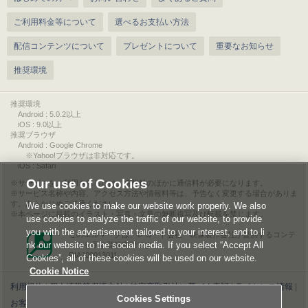
ご利用料金等について
選べるお支払い方法
配信コンテンツについて
プレゼントについて
重要なお知らせ
推奨環境
推奨環境
Android : 5.0.2以上
iOS : 9.0以上
推奨ブラウザ
Android : Google Chrome
※Yahoo!ブラウザは非対応です。
iOS : Safari
Our use of Cookies
サービスをご利用されるには、情報料のほかに通信料が必要になります。
サービス名称や内容、アクセス方法や情報料等は、予告なく変更する場合がありま
す。あらかじめご了承ください。
We use cookies to make our website work properly. We also
本ページに掲載のイラスト・写真・文章の無断複写及び転載を禁じます。
use cookies to analyze the traffic of our website, to provide
you with the advertisement tailored to your interest, and to li
このエルマークは、レコード会社・映像製作会社が提供するコンテ
nk our website to the social media. If you select “Accept All
ンツを示す登録商標です。
RIAJ00013011
Cookies”, all of these cookies will be used on our website.
Cookie Notice
利用規約
|
個人情報等保護方針
|
特定商取引法に基づく表記
|
ライセンス情報
|
Cookies Settings
お客様情報の外部送信について
|
Cookies Settings