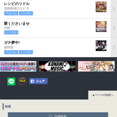
レシピのリドル
音戯探偵ひなビタ
アルバム
シングル
愛くださいませ
≠ME
シングル
ガチ夢中!
超特急
アルバム
シングル
▲ページの先頭へ
検索
詳細検索