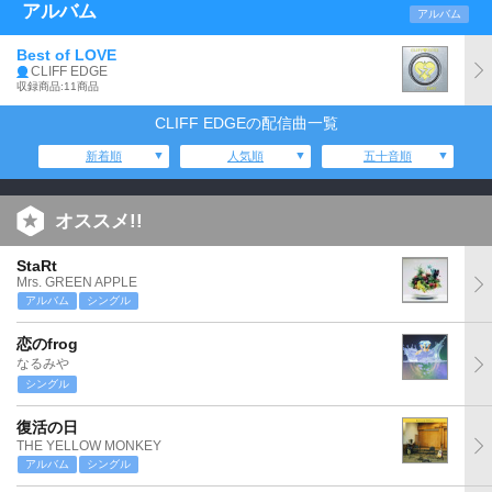
アルバム
アルバム
Best of LOVE
CLIFF EDGE
収録商品:11商品
CLIFF EDGEの配信曲一覧
新着順
人気順
五十音順
オススメ!!
StaRt
Mrs. GREEN APPLE
アルバム
シングル
恋のfrog
なるみや
シングル
復活の日
THE YELLOW MONKEY
アルバム
シングル