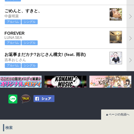
ごめんと、すきと、
中森明菜
アルバム
シングル
FOREVER
LUNA SEA
アルバム
シングル
お返事まだカナ?おじさん構文! (feat. 雨衣)
吉本おじさん
アルバム
シングル
▲ページの先頭へ
検索