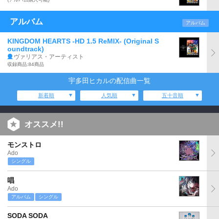
アルバム
アルバム
KINGDOM HEARTS -HD 1.5 ReMIX- (Original S
oundtrack)
ヴァリアス・アーティスト
収録商品:84商品
宇多田ヒカルの配信曲一覧
新着順
人気順
五十音順
オススメ!!
モンストロ
Ado
シングル
唱
Ado
アルバム
シングル
SODA SODA