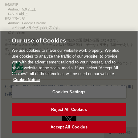
推奨環境
Android : 5.0.2以上
iOS : 9.0以上
推奨ブラウザ
Android : Google Chrome
※Yahoo!ブラウザは非対応です。
iOS : Safari
Our use of Cookies
サービスをご利用されるには、情報料のほかに通信料が必要になります。
サービス名称や内容、アクセス方法や情報料等は、予告なく変更する場合がありま
す。あらかじめご了承ください。
We use cookies to make our website work properly. We also
本ページに掲載のイラスト・写真・文章の無断複写及び転載を禁じます。
use cookies to analyze the traffic of our website, to provide
you with the advertisement tailored to your interest, and to li
このエルマークは、レコード会社・映像製作会社が提供するコンテ
nk our website to the social media. If you select “Accept All
ンツを示す登録商標です。
RIAJ00013011
Cookies”, all of these cookies will be used on our website.
Cookie Notice
利用規約
|
個人情報等保護方針
|
特定商取引法に基づく表記
|
ライセンス情報
|
Cookies Settings
お客様情報の外部送信について
|
Cookies Settings
©2026 Konami Digital Entertainment
Reject All Cookies
Accept All Cookies
▲ページの先頭へ