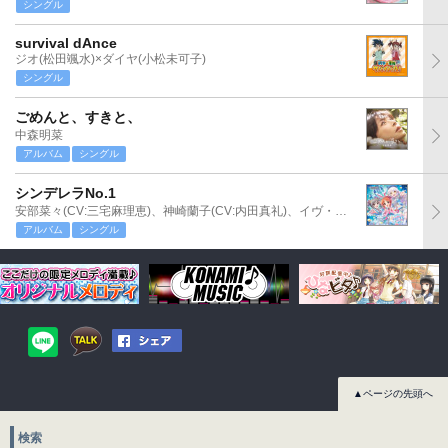
シングル
survival dAnce
ジオ(松田颯水)×ダイヤ(小松未可子)
シングル
ごめんと、すきと、
中森明菜
アルバム
シングル
シンデレラNo.1
安部菜々(CV:三宅麻理恵)、神崎蘭子(CV:内田真礼)、イヴ・サンタクロース(CV:松永あかね)
アルバム
シングル
▲ページの先頭へ
検索