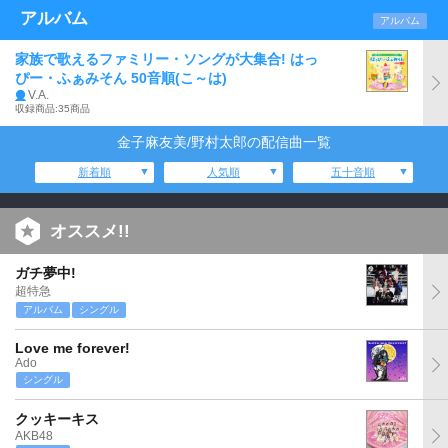
アルバム
アルバム
家族で歌えるファミリー・ソングが大集合! はっ
ぴー・ふぁみそん 50音順(こ～は)
V.A.
収録商品:35商品
金子麻友美/野村太郎の配信曲一覧
新着順
人気順
五十音順
オススメ!!
ガチ夢中!
超特急
アルバム
シングル
Love me forever!
Ado
シングル
クッキーキス
AKB48