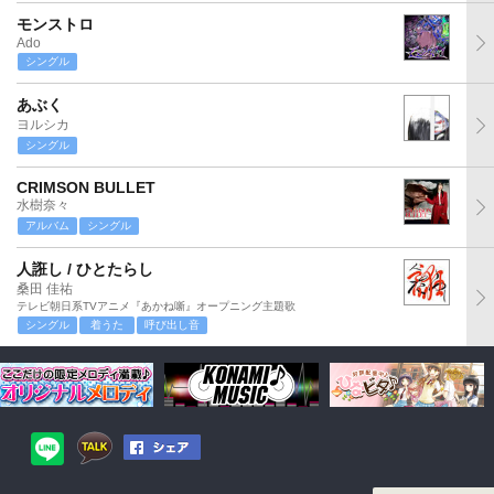
モンストロ
Ado
シングル
あぶく
ヨルシカ
シングル
CRIMSON BULLET
水樹奈々
アルバム
シングル
人誑し / ひとたらし
桑田 佳祐
テレビ朝日系TVアニメ『あかね噺』オープニング主題歌
シングル
着うた
呼び出し音