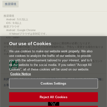
推奨環境
推奨環境
Android : 5.0.2以上
iOS : 9.0以上
推奨ブラウザ
Android : Google Chrome
※Yahoo!ブラウザは非対応です。
iOS : Safari
Our use of Cookies
サービスをご利用されるには、情報料のほかに通信料が必要になります。
サービス名称や内容、アクセス方法や情報料等は、予告なく変更する場合がありま
す。あらかじめご了承ください。
We use cookies to make our website work properly. We also
本ページに掲載のイラスト・写真・文章の無断複写及び転載を禁じます。
use cookies to analyze the traffic of our website, to provide
you with the advertisement tailored to your interest, and to li
このエルマークは、レコード会社・映像製作会社が提供するコンテ
nk our website to the social media. If you select “Accept All
ンツを示す登録商標です。
RIAJ00013011
Cookies”, all of these cookies will be used on our website.
Cookie Notice
利用規約
|
個人情報等保護方針
|
特定商取引法に基づく表記
|
ライセンス情報
|
Cookies Settings
お客様情報の外部送信について
|
Cookies Settings
©2026 Konami Digital Entertainment
Reject All Cookies