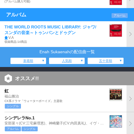
(アルバム購入可能)
アルバム
アルバム
THE WORLD ROOTS MUSIC LIBRARY: ジャワ/
スンダの音楽～トゥンバンとドゥグン
V.A
収録商品:14商品
Enah Sukaenahの配信曲一覧
新着順
人気順
五十音順
オススメ!!
虹
福山雅治
CX系ドラマ「ウォーターボーイズ」主題歌
シングル
シンデレラNo.1
安部菜々(CV:三宅麻理恵)、神崎蘭子(CV:内田真礼)、イヴ・サンタクロース(CV:松永あかね)
アルバム
シングル