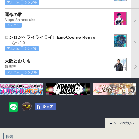
アルバム
シングル
運命の君
Mega Shinnosuke
シングル
ロンロンへライライライ! -EmoCosine Remix-
ここなつ2.0
アルバム
シングル
大阪とおり雨
角川博
アルバム
シングル
▲ページの先頭へ
検索