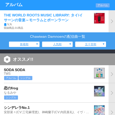
アルバム
アルバム
THE WORLD ROOTS MUSIC LIBRARY: タイ/イ
サーンの音楽～モーラムとポーンラーン
V.A
収録商品:31商品
Chawiwan Damnoenの配信曲一覧
新着順
人気順
五十音順
オススメ!!
SODA SODA
TWS
アルバム
シングル
恋のfrog
なるみや
シングル
シンデレラNo.1
安部菜々(CV:三宅麻理恵)、神崎蘭子(CV:内田真礼)、イヴ・サンタクロース(CV:松永あかね)