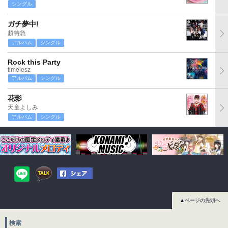
シングル
ガチ夢中!
超特急
アルバム
シングル
Rock this Party
timelesz
アルバム
シングル
花影
天童よしみ
アルバム
シングル
▲ページの先頭へ
検索