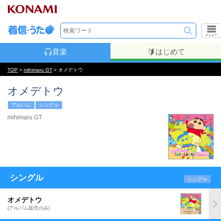
メニュー
音楽
はじめて
TOP
>
mihimaru GT
> オメデトウ
オメデトウ
アルバム
シングル
mihimaru GT
シングル
シングル
オメデトウ
(アルバム販売のみ)