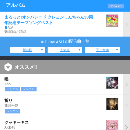
アルバム
アルバム
まるっと!オンパレード クレヨンしんちゃん30周
年記念テーマソングベスト
V.A.
収録商品:46商品
mihimaru GTの配信曲一覧
新着順
人気順
五十音順
オススメ!!
唱
Ado
アルバム
シングル
祈り
藤川千愛
シングル
クッキーキス
AKB48