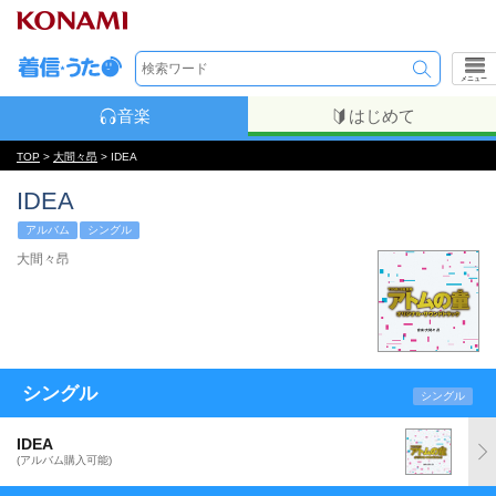
メニュー
音楽
はじめて
TOP
>
大間々昂
> IDEA
IDEA
アルバム
シングル
大間々昂
シングル
シングル
IDEA
(アルバム購入可能)