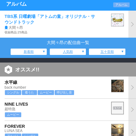
アルバム
アルバム
TBS系 日曜劇場「アトムの童」オリジナル・サ
ウンドトラック
大間々昂
収録商品:25商品
大間々昂の配信曲一覧
新着順
人気順
五十音順
オススメ!!
水平線
back number
シングル
着うた
ムービー
呼び出し音
NINE LIVES
超特急
ムービー
FOREVER
LUNA SEA
アルバム
シングル