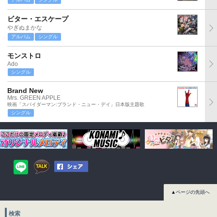
ビター・エスケープ
やぎぬまかな
アルバム
シングル
モンストロ
Ado
シングル
Brand New
Mrs. GREEN APPLE
映画「スパイダーマン:ブランド・ニュー・デイ」日本版主題歌
シングル
▲ページの先頭へ
検索