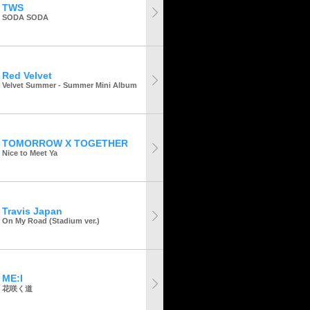
TWS
SODA SODA
Red Velvet
Velvet Summer - Summer Mini Album
TOMORROW X TOGETHER
Nice to Meet Ya
Travis Japan
On My Road (Stadium ver.)
ME:I
花咲く道