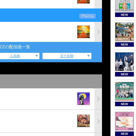
NEW
アルバム
NEW
ZZの配信曲一覧
人気順
五十音順
NEW
NEW
NEW