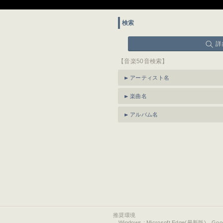
検索
詳
【音楽50音検索】
アーティスト名
楽曲名
アルバム名
推奨環境
Windows : Microsoft Edge(最新版)、Go