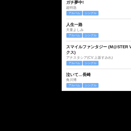
ガチ夢中!
超特急
アルバム
シングル
人生一路
天童よしみ
アルバム
シングル
スマイルファンタジー (M@STER V
クス)
アナスタシア(CV:上坂すみれ)
アルバム
シングル
泣いて…長崎
角川博
アルバム
シングル