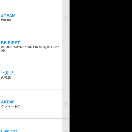
&TEAM
For us
BE:FIRST
BRUCE WAYNE feat. Flo Milli, ATL Jac
ob
平井 大
名残花
AKB48
クッキーキス
timelesz