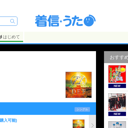
はじめて
おすす
NEW
シングル
NEW
購入可能)