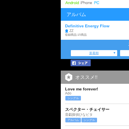
アルバム
Definitive Energy Flow
ZZ
収録商品:15商品
新着順
オススメ!!
Love me forever!
Ado
シングル
スペクター・チェイサー
音戯探偵ひなビタ
アルバム
シングル