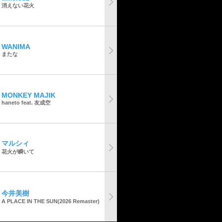
消えない花火
WANIMA
またな
MONKEY MAJIK
haneto feat. 友成空
マルシィ
花火が瞬いて
今井美樹
A PLACE IN THE SUN(2026 Remaster)