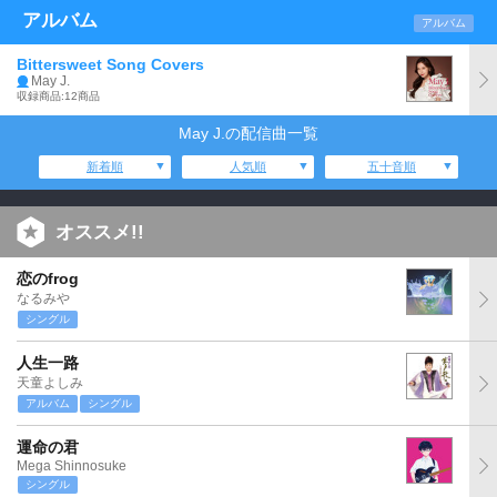
アルバム
アルバム
Bittersweet Song Covers
May J.
収録商品:12商品
May J.の配信曲一覧
新着順
人気順
五十音順
オススメ!!
恋のfrog
なるみや
シングル
人生一路
天童よしみ
アルバム
シングル
運命の君
Mega Shinnosuke
シングル