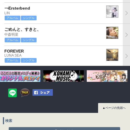
￢Ersterbend
LIN
アルバム
シングル
ごめんと、すきと、
中森明菜
アルバム
シングル
FOREVER
LUNA SEA
アルバム
シングル
▲ページの先頭へ
検索