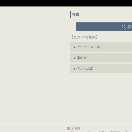
検索
詳
【音楽50音検索】
アーティスト名
楽曲名
アルバム名
推奨環境