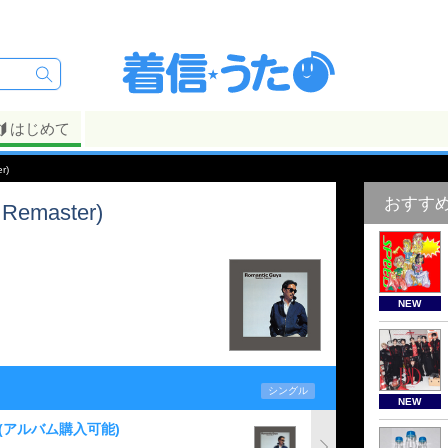
はじめて
r)
おすす
emaster)
NEW
シングル
NEW
(アルバム購入可能)