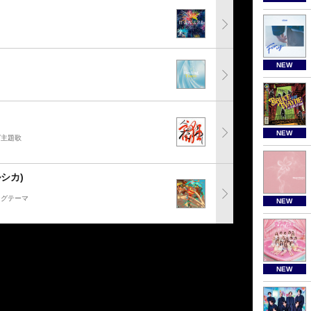
NEW
NEW
グ主題歌
ルシカ)
ングテーマ
NEW
NEW