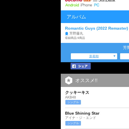
アルバム
Romantic Guys (2022 Remaster)
芳野藤丸
収録商品:9商品
芳
新着順
オススメ!!
クッキーキス
AKB48
シングル
Blue Shining Star
アイナ・ジ・エンド
シングル