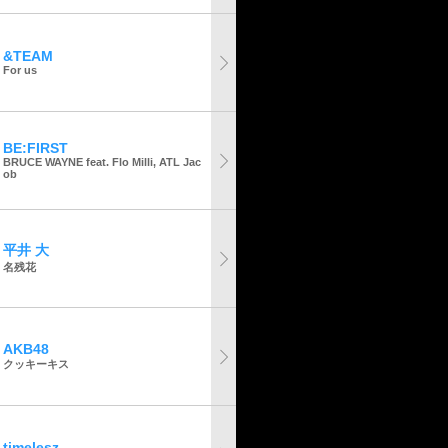
&TEAM
For us
BE:FIRST
BRUCE WAYNE feat. Flo Milli, ATL Jac
ob
平井 大
名残花
AKB48
クッキーキス
timelesz