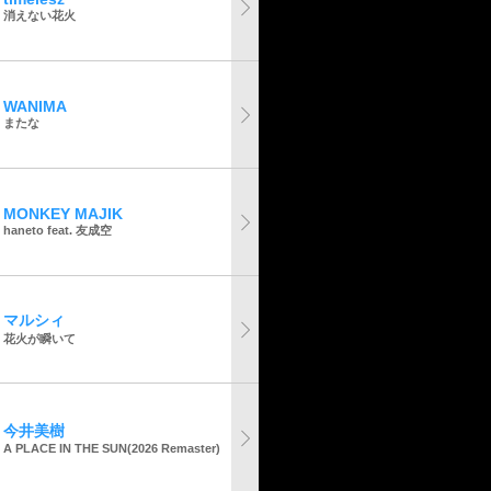
消えない花火
WANIMA
またな
MONKEY MAJIK
haneto feat. 友成空
マルシィ
花火が瞬いて
今井美樹
A PLACE IN THE SUN(2026 Remaster)