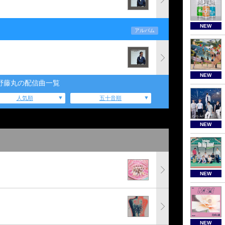
NEW
アルバム
NEW
野藤丸の配信曲一覧
人気順
五十音順
NEW
NEW
NEW