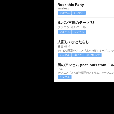
Rock this Party
timelesz
アルバム
シングル
ルパン三世のテーマ'78
クラウン オルゴール
アルバム
シングル
人誑し / ひとたらし
桑田 佳祐
テレビ朝日系TVアニメ『あかね噺』オープニン
シングル
着うた
呼び出し音
風のアンセム (feat. suis from ヨ
Eve
TVアニメ「とんがり帽子のアトリエ」オープニ
シングル