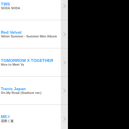
TWS
SODA SODA
Red Velvet
Velvet Summer - Summer Mini Album
TOMORROW X TOGETHER
Nice to Meet Ya
Travis Japan
On My Road (Stadium ver.)
ME:I
花咲く道