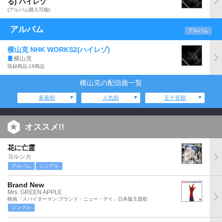
る) ハイレゾ
(アルバム購入可能)
アルバム
アルバム
横山克 NHK WORKS2(ハイレゾ)
横山克
収録商品:19商品
横山克の配信曲一覧
新着順
人気順
五十音順
オススメ!!
花に亡霊
ヨルシカ
アルバム
シングル
Brand New
Mrs. GREEN APPLE
映画「スパイダーマン:ブランド・ニュー・デイ」日本版主題歌
シングル