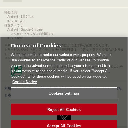
推奨環境
Android : 5.0.2以上
iOS : 9.0以上
推奨ブラウザ
Android : Google Chrome
※Yahoo!ブラウザは非対応です。
iOS : Safari
Our use of Cookies
サービスをご利用されるには、情報料のほかに通信料が必要になります。
サービス名称や内容、アクセス方法や情報料等は、予告なく変更する場合がありま
す。あらかじめご了承ください。
We use cookies to make our website work properly. We also
本ページに掲載のイラスト・写真・文章の無断複写及び転載を禁じます。
use cookies to analyze the traffic of our website, to provide
you with the advertisement tailored to your interest, and to li
このエルマークは、レコード会社・映像製作会社が提供するコンテ
nk our website to the social media. If you select “Accept All
ンツを示す登録商標です。
RIAJ00013011
Cookies”, all of these cookies will be used on our website.
Cookie Notice
利用規約
|
個人情報等保護方針
|
特定商取引法に基づく表記
|
ライセンス情報
|
Cookies Settings
お客様情報の外部送信について
|
Cookies Settings
©2026 Konami Digital Entertainment
Reject All Cookies
Accept All Cookies