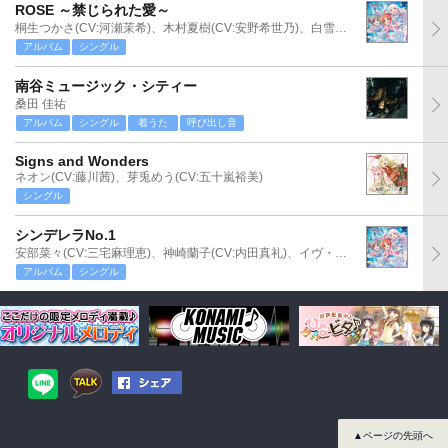
ROSE ～禁じられた愛～
桐生つかさ(CV:河瀬茉希)、木村夏樹(CV:安野希世乃)、白雪千夜(CV:関口理咲)
アルバム
シングル
南谷ミュージック・シティー
桑田 佳祐
アルバム
シングル
着うた
呼び出し音
Signs and Wonders
ネオン(CV:藤川茜)、芽兎めう(CV:五十嵐裕美)
シングル
シンデレラNo.1
安部菜々(CV:三宅麻理恵)、神崎蘭子(CV:内田真礼)、イヴ・サンタクロース(CV:松永あかね)
アルバム
シングル
▲ページの先頭へ