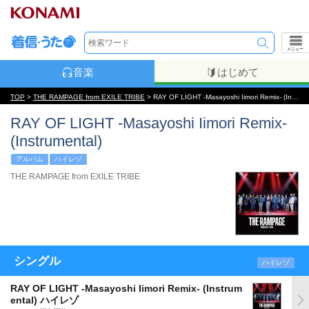
メニュー
音楽
はじめて
TOP
>
THE RAMPAGE from EXILE TRIBE
> RAY OF LIGHT -Masayoshi Iimori Remix- (Instrumental)
RAY OF LIGHT -Masayoshi Iimori Remix-
(Instrumental)
アルバム
ハイレゾ
THE RAMPAGE from EXILE TRIBE
シングル
ハイレゾ
RAY OF LIGHT -Masayoshi Iimori Remix- (Instrum
ental) ハイレゾ