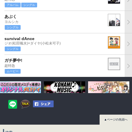
アルバム
シングル
あぶく
ヨルシカ
シングル
survival dAnce
ジオ(松田颯水)×ダイヤ(小松未可子)
シングル
ガチ夢中!
超特急
ムービー
▲ページの先頭へ