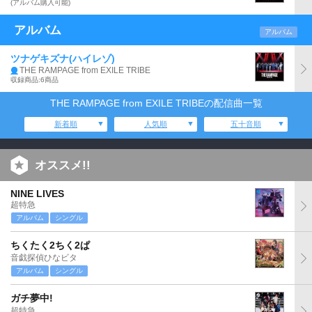
(アルバム購入可能)
アルバム
アルバム
ツナゲキズナ(ハイレゾ)
THE RAMPAGE from EXILE TRIBE
収録商品:6商品
THE RAMPAGE from EXILE TRIBEの配信曲一覧
新着順
人気順
五十音順
オススメ!!
NINE LIVES
超特急
アルバム
シングル
ちくたく2ちく2ぱ
音戯探偵ひなビタ
アルバム
シングル
ガチ夢中!
超特急