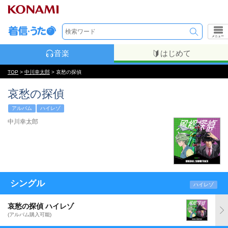
メニュー
音楽
はじめて
TOP
>
中川幸太郎
> 哀愁の探偵
哀愁の探偵
アルバム
ハイレゾ
中川幸太郎
シングル
ハイレゾ
哀愁の探偵 ハイレゾ
(アルバム購入可能)