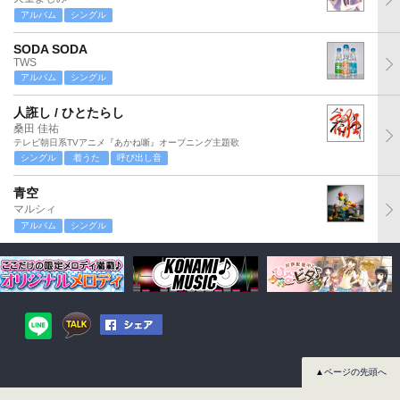
アルバム
シングル
SODA SODA
TWS
アルバム
シングル
人誑し / ひとたらし
桑田 佳祐
テレビ朝日系TVアニメ『あかね噺』オープニング主題歌
シングル
着うた
呼び出し音
青空
マルシィ
アルバム
シングル
▲ページの先頭へ