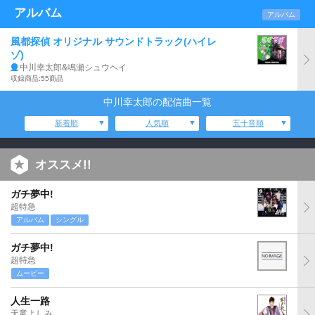
アルバム
アルバム
風都探偵 オリジナル サウンドトラック(ハイレ
ゾ)
中川幸太郎&鳴瀬シュウヘイ
収録商品:55商品
中川幸太郎の配信曲一覧
新着順
人気順
五十音順
オススメ!!
ガチ夢中!
超特急
アルバム
シングル
ガチ夢中!
超特急
ムービー
人生一路
天童よしみ