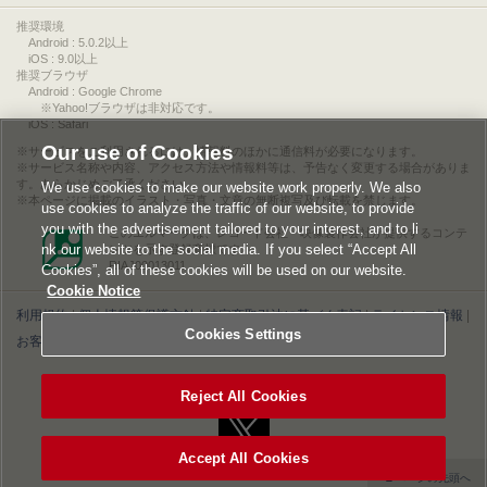
推奨環境
Android : 5.0.2以上
iOS : 9.0以上
推奨ブラウザ
Android : Google Chrome
※Yahoo!ブラウザは非対応です。
iOS : Safari
Our use of Cookies
サービスをご利用されるには、情報料のほかに通信料が必要になります。
サービス名称や内容、アクセス方法や情報料等は、予告なく変更する場合がありま
す。あらかじめご了承ください。
We use cookies to make our website work properly. We also
本ページに掲載のイラスト・写真・文章の無断複写及び転載を禁じます。
use cookies to analyze the traffic of our website, to provide
you with the advertisement tailored to your interest, and to li
このエルマークは、レコード会社・映像製作会社が提供するコンテ
nk our website to the social media. If you select “Accept All
ンツを示す登録商標です。
RIAJ00013011
Cookies”, all of these cookies will be used on our website.
Cookie Notice
利用規約
|
個人情報等保護方針
|
特定商取引法に基づく表記
|
ライセンス情報
|
Cookies Settings
お客様情報の外部送信について
|
Cookies Settings
©2026 Konami Digital Entertainment
Reject All Cookies
Accept All Cookies
▲ページの先頭へ