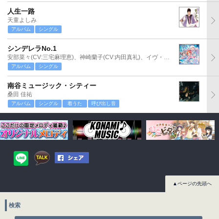
人生一路
天童よしみ
アルバム
シングル
シンデレラNo.1
安部菜々(CV:三宅麻理恵)、神崎蘭子(CV:内田真礼)、イヴ・サンタクロース(CV:松永あかね)
アルバム
シングル
南谷ミュージック・シティー
桑田 佳祐
アルバム
シングル
着うた
呼び出し音
▲ページの先頭へ
検索