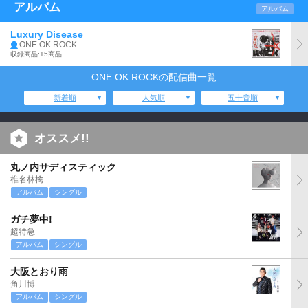
アルバム
アルバム
Luxury Disease
ONE OK ROCK
収録商品:15商品
ONE OK ROCKの配信曲一覧
新着順
人気順
五十音順
オススメ!!
丸ノ内サディスティック
椎名林檎
アルバム
シングル
ガチ夢中!
超特急
アルバム
シングル
大阪とおり雨
角川博
アルバム
シングル