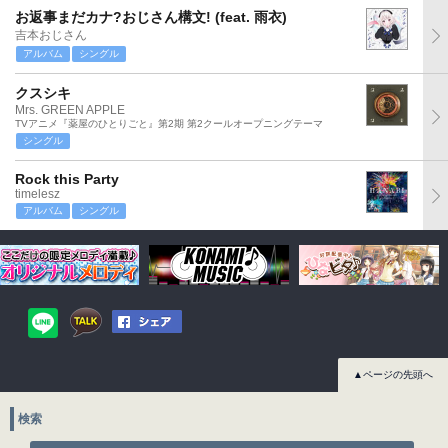
お返事まだカナ?おじさん構文! (feat. 雨衣)
吉本おじさん
アルバム
シングル
クスシキ
Mrs. GREEN APPLE
TVアニメ『薬屋のひとりごと』第2期 第2クールオープニングテーマ
シングル
Rock this Party
timelesz
アルバム
シングル
▲ページの先頭へ
検索