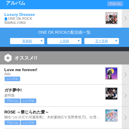
アルバム
アルバム
Luxury Disease
ONE OK ROCK
収録商品:15商品
ONE OK ROCKの配信曲一覧
新着順
人気順
五十音順
オススメ!!
Love me forever!
Ado
シングル
ガチ夢中!
超特急
アルバム
シングル
ROSE ～禁じられた愛～
桐生つかさ(CV:河瀬茉希)、木村夏樹(CV:安野希世乃)、白雪千夜(CV:関口理咲)
アルバム
シングル