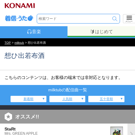
メニュー
音楽
はじめて
TOP
>
milktub
> 想ひ出若布酒
想ひ出若布酒
こちらのコンテンツは、お客様の端末では非対応となります。
milktubの配信曲一覧
新着順
人気順
五十音順
オススメ!!
StaRt
Mrs. GREEN APPLE