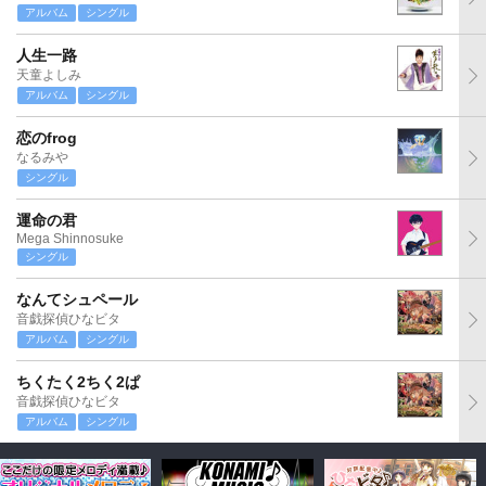
アルバム
シングル
人生一路
天童よしみ
アルバム
シングル
恋のfrog
なるみや
シングル
運命の君
Mega Shinnosuke
シングル
なんてシュペール
音戯探偵ひなビタ
アルバム
シングル
ちくたく2ちく2ぱ
音戯探偵ひなビタ
アルバム
シングル