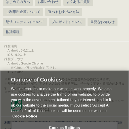
はじめての方へ
お問い合わせ
よくあるご質問
ご利用料金等について
選べるお支払い方法
配信コンテンツについて
プレゼントについて
重要なお知らせ
推奨環境
推奨環境
Android : 5.0.2以上
iOS : 9.0以上
推奨ブラウザ
Android : Google Chrome
※Yahoo!ブラウザは非対応です。
iOS : Safari
Our use of Cookies
サービスをご利用されるには、情報料のほかに通信料が必要になります。
サービス名称や内容、アクセス方法や情報料等は、予告なく変更する場合がありま
す。あらかじめご了承ください。
We use cookies to make our website work properly. We also
本ページに掲載のイラスト・写真・文章の無断複写及び転載を禁じます。
use cookies to analyze the traffic of our website, to provide
you with the advertisement tailored to your interest, and to li
このエルマークは、レコード会社・映像製作会社が提供するコンテ
nk our website to the social media. If you select “Accept All
ンツを示す登録商標です。
RIAJ00013011
Cookies”, all of these cookies will be used on our website.
Cookie Notice
利用規約
|
個人情報等保護方針
|
特定商取引法に基づく表記
|
ライセンス情報
|
Cookies Settings