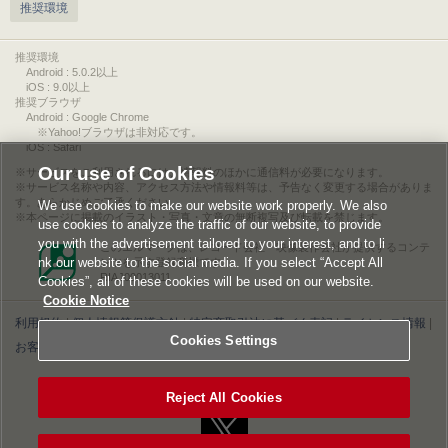
推奨環境
推奨環境
Android : 5.0.2以上
iOS : 9.0以上
推奨ブラウザ
Android : Google Chrome
※Yahoo!ブラウザは非対応です。
iOS : Safari
Our use of Cookies
サービスをご利用されるには、情報料のほかに通信料が必要になります。
サービス名称や内容、アクセス方法や情報料等は、予告なく変更する場合がありま
す。あらかじめご了承ください。
We use cookies to make our website work properly. We also
本ページに掲載のイラスト・写真・文章の無断複写及び転載を禁じます。
use cookies to analyze the traffic of our website, to provide
you with the advertisement tailored to your interest, and to li
このエルマークは、レコード会社・映像製作会社が提供するコンテ
nk our website to the social media. If you select “Accept All
ンツを示す登録商標です。
RIAJ00013011
Cookies”, all of these cookies will be used on our website.
Cookie Notice
利用規約
|
個人情報等保護方針
|
特定商取引法に基づく表記
|
ライセンス情報
|
Cookies Settings
お客様情報の外部送信について
|
Cookies Settings
©2026 Konami Digital Entertainment
Reject All Cookies