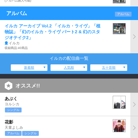
(アルバム購入可能)
アルバム
アルバム
イルカ アーカイブ Vol.2 「イルカ・ライヴ」「植
物誌」「幻のイルカ・ライヴ パート2 & 幻のスタ
ジオテイク2」
イルカ
収録商品:40商品
イルカの配信曲一覧
新着順
人気順
五十音順
オススメ!!
あぶく
ヨルシカ
シングル
花影
天童よしみ
アルバム
シングル