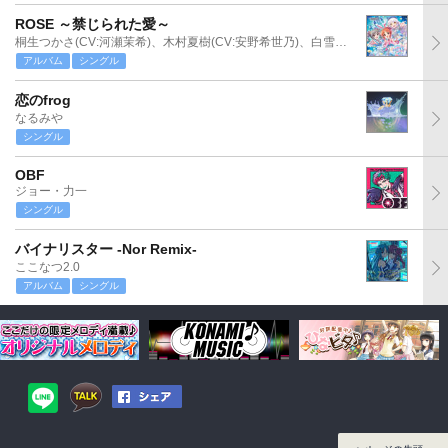
ROSE ～禁じられた愛～
桐生つかさ(CV:河瀬茉希)、木村夏樹(CV:安野希世乃)、白雪千夜(CV:関口理咲)
アルバム
シングル
恋のfrog
なるみや
シングル
OBF
ジョー・力一
シングル
バイナリスター -Nor Remix-
ここなつ2.0
アルバム
シングル