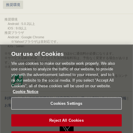
推奨環境
推奨環境
Android : 5.0.2以上
iOS : 9.0以上
推奨ブラウザ
Android : Google Chrome
※Yahoo!ブラウザは非対応です。
iOS : Safari
Our use of Cookies
サービスをご利用されるには、情報料のほかに通信料が必要になります。
サービス名称や内容、アクセス方法や情報料等は、予告なく変更する場合がありま
す。あらかじめご了承ください。
We use cookies to make our website work properly. We also
本ページに掲載のイラスト・写真・文章の無断複写及び転載を禁じます。
use cookies to analyze the traffic of our website, to provide
you with the advertisement tailored to your interest, and to li
このエルマークは、レコード会社・映像製作会社が提供するコンテ
nk our website to the social media. If you select “Accept All
ンツを示す登録商標です。
RIAJ00013011
Cookies”, all of these cookies will be used on our website.
Cookie Notice
利用規約
|
個人情報等保護方針
|
特定商取引法に基づく表記
|
ライセンス情報
|
Cookies Settings
お客様情報の外部送信について
|
Cookies Settings
©2026 Konami Digital Entertainment
Reject All Cookies