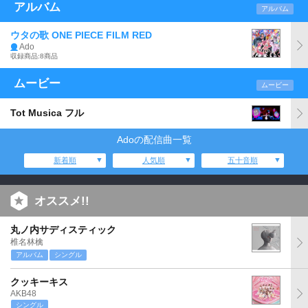
アルバム
アルバム
ウタの歌 ONE PIECE FILM RED
Ado
収録商品:8商品
ムービー
ムービー
Tot Musica フル
Adoの配信曲一覧
新着順
人気順
五十音順
オススメ!!
丸ノ内サディスティック
椎名林檎
アルバム
シングル
クッキーキス
AKB48
シングル