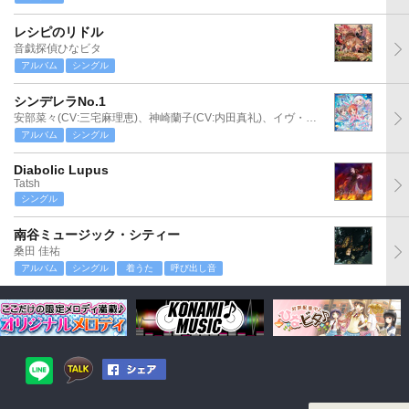
レシピのリドル
音戯探偵ひなビタ
アルバム
シングル
シンデレラNo.1
安部菜々(CV:三宅麻理恵)、神崎蘭子(CV:内田真礼)、イヴ・サンタクロース(CV:松永あかね)
アルバム
シングル
Diabolic Lupus
Tatsh
シングル
南谷ミュージック・シティー
桑田 佳祐
アルバム
シングル
着うた
呼び出し音