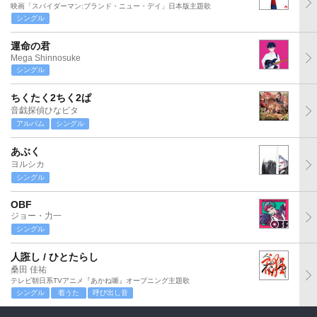
映画「スパイダーマン:ブランド・ニュー・デイ」日本版主題歌
シングル
運命の君
Mega Shinnosuke
シングル
ちくたく2ちく2ぱ
音戯探偵ひなビタ
アルバム
シングル
あぶく
ヨルシカ
シングル
OBF
ジョー・力一
シングル
人誑し / ひとたらし
桑田 佳祐
テレビ朝日系TVアニメ『あかね噺』オープニング主題歌
シングル
着うた
呼び出し音