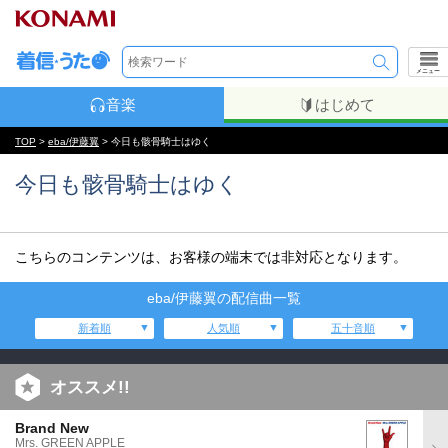
メニュー
音楽
はじめて
TOP
>
eba/伊藤翼
> 今日も骸骨騎士はゆく
今日も骸骨騎士はゆく
こちらのコンテンツは、お客様の端末では非対応となります。
eba/伊藤翼の配信曲一覧
新着順
人気順
五十音順
オススメ!!
Brand New
Mrs. GREEN APPLE