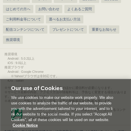
はじめての方へ
お問い合わせ
よくあるご質問
ご利用料金等について
選べるお支払い方法
配信コンテンツについて
プレゼントについて
重要なお知らせ
推奨環境
推奨環境
Android : 5.0.2以上
iOS : 9.0以上
推奨ブラウザ
Android : Google Chrome
※Yahoo!ブラウザは非対応です。
iOS : Safari
Our use of Cookies
サービスをご利用されるには、情報料のほかに通信料が必要になります。
サービス名称や内容、アクセス方法や情報料等は、予告なく変更する場合がありま
す。あらかじめご了承ください。
We use cookies to make our website work properly. We also
本ページに掲載のイラスト・写真・文章の無断複写及び転載を禁じます。
use cookies to analyze the traffic of our website, to provide
you with the advertisement tailored to your interest, and to li
このエルマークは、レコード会社・映像製作会社が提供するコンテ
nk our website to the social media. If you select “Accept All
ンツを示す登録商標です。
RIAJ00013011
Cookies”, all of these cookies will be used on our website.
Cookie Notice