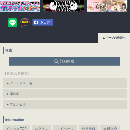
▲ページの先頭へ
検索
詳細検索
【音楽50音検索】
アーティスト名
楽曲名
アルバム名
information
インフォTOP
ログイン
マイページ
会員登録
会員退会