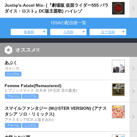
Justiφ's-Accel Mix- (『劇場版 仮面ライダー555 パラ
ダイス・ロスト』DC版主題歌) ハイレゾ
ISSAの配信曲一覧
新着順
人気順
五十音順
オススメ!!
あぶく
ヨルシカ
シングル
Femme Fatale(Remastered)
ヒプノシスマイク -D.R.B- (中王区 言の葉党)
アルバム
シングル
スマイルファンタジー (M@STER VERSION) (アナス
タシア ソロ・リミックス)
アナスタシア(CV:上坂すみれ)
アルバム
シングル