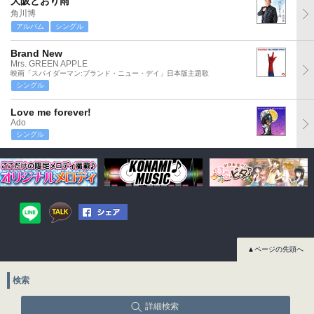
大阪とおり雨
角川博
アルバム
シングル
Brand New
Mrs. GREEN APPLE
映画「スパイダーマン:ブランド・ニュー・デイ」日本版主題歌
シングル
Love me forever!
Ado
シングル
▲ページの先頭へ
検索
詳細検索