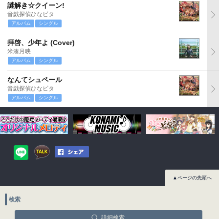
謎解き☆クイーン!
音戯探偵ひなビタ
アルバム
シングル
拝啓、少年よ (Cover)
米湊月映
アルバム
シングル
なんてシュペール
音戯探偵ひなビタ
アルバム
シングル
▲ページの先頭へ
検索
詳細検索