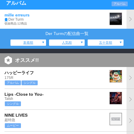
アルバム
アルバム
mille erreurs
Der Turm
収録商品:12商品
Der Turmの配信曲一覧
新着順
人気順
五十音順
オススメ!!
ハッピーライフ
175R
アルバム
シングル
Lips -Close to You-
Tatsh
シングル
NINE LIVES
超特急
ムービー