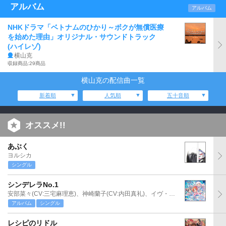
アルバム
アルバム
NHKドラマ「ベトナムのひかり～ボクが無償医療
を始めた理由」オリジナル・サウンドトラック
(ハイレゾ)
横山克
収録商品:29商品
横山克の配信曲一覧
新着順
人気順
五十音順
オススメ!!
あぶく
ヨルシカ
シングル
シンデレラNo.1
安部菜々(CV:三宅麻理恵)、神崎蘭子(CV:内田真礼)、イヴ・サンタクロース(CV:松永あかね)
アルバム
シングル
レシピのリドル