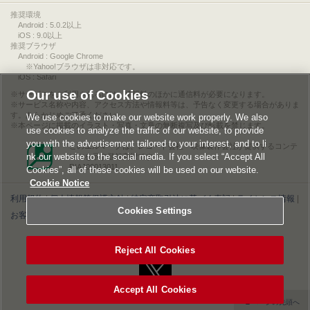
推奨環境
Android : 5.0.2以上
iOS : 9.0以上
推奨ブラウザ
Android : Google Chrome
※Yahoo!ブラウザは非対応です。
iOS : Safari
Our use of Cookies
サービスをご利用されるには、情報料のほかに通信料が必要になります。
サービス名称や内容、アクセス方法や情報料等は、予告なく変更する場合がありま
す。あらかじめご了承ください。
We use cookies to make our website work properly. We also
本ページに掲載のイラスト・写真・文章の無断複写及び転載を禁じます。
use cookies to analyze the traffic of our website, to provide
you with the advertisement tailored to your interest, and to li
このエルマークは、レコード会社・映像製作会社が提供するコンテ
nk our website to the social media. If you select “Accept All
ンツを示す登録商標です。
RIAJ00013011
Cookies”, all of these cookies will be used on our website.
Cookie Notice
利用規約
|
個人情報等保護方針
|
特定商取引法に基づく表記
|
ライセンス情報
|
Cookies Settings
お客様情報の外部送信について
|
Cookies Settings
©2026 Konami Digital Entertainment
Reject All Cookies
Accept All Cookies
▲ページの先頭へ