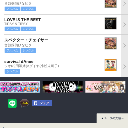
音戯探偵ひなビタ
アルバム
シングル
LOVE IS THE BEST
TIPSY & TIPSY
アルバム
シングル
スペクター・チェイサー
音戯探偵ひなビタ
アルバム
シングル
survival dAnce
ジオ(松田颯水)×ダイヤ(小松未可子)
シングル
▲ページの先頭へ