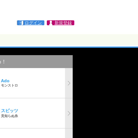
ログイン
新規登録
め！
Ado
モンストロ
スピッツ
見知らぬ糸