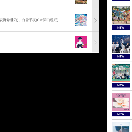
:安野希世乃)、白雪千夜(CV:関口理咲)
NEW
NEW
NEW
NEW