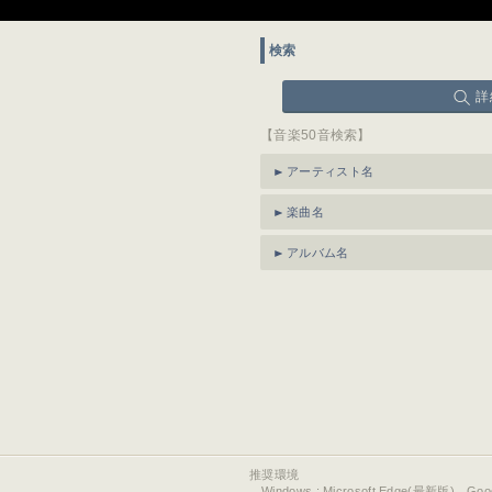
検索
詳
【音楽50音検索】
アーティスト名
楽曲名
アルバム名
推奨環境
Windows : Microsoft Edge(最新版)、Go