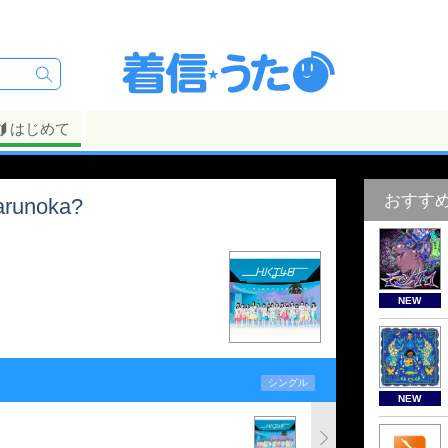
はじめて
おすす
arunoka?
NEW
シングル
NEW