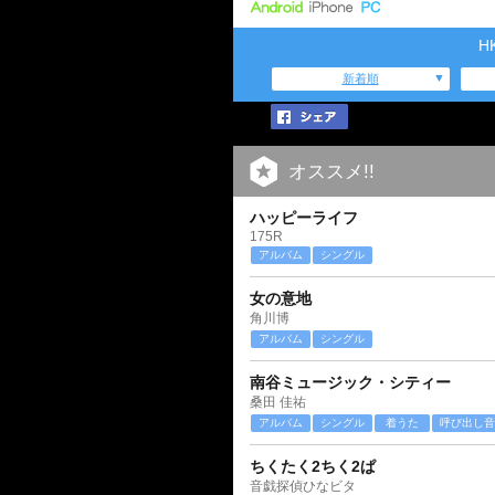
H
新着順
オススメ!!
ハッピーライフ
175R
アルバム
シングル
女の意地
角川博
アルバム
シングル
南谷ミュージック・シティー
桑田 佳祐
アルバム
シングル
着うた
呼び出し音
ちくたく2ちく2ぱ
音戯探偵ひなビタ