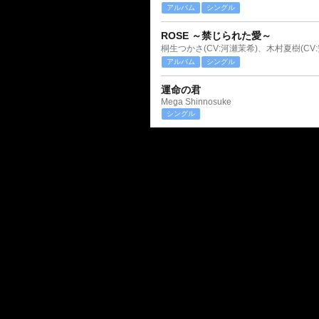
アルバム
シングル
ROSE ～禁じられた愛～
桐生つかさ(CV:河瀬茉希)、木村夏樹(CV
アルバム
シングル
運命の君
Mega Shinnosuke
シングル