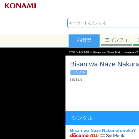
音楽
インフォ
TOP
>
HKT48
> Bisan wa Naze Nakunarunoka?
Bisan wa Naze Nakun
シングル
HKT48
シングル
Bisan wa Naze Nakunarunoka?