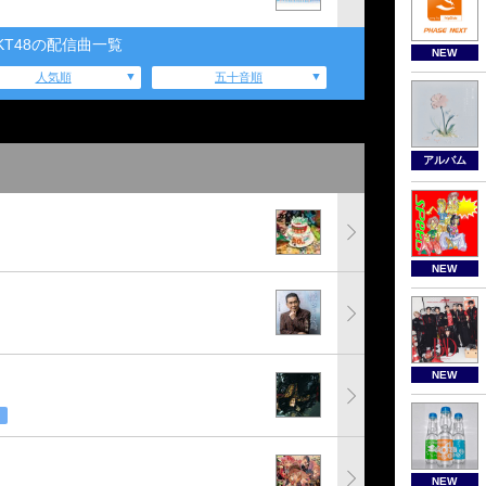
KT48の配信曲一覧
NEW
人気順
五十音順
アルバム
NEW
NEW
NEW