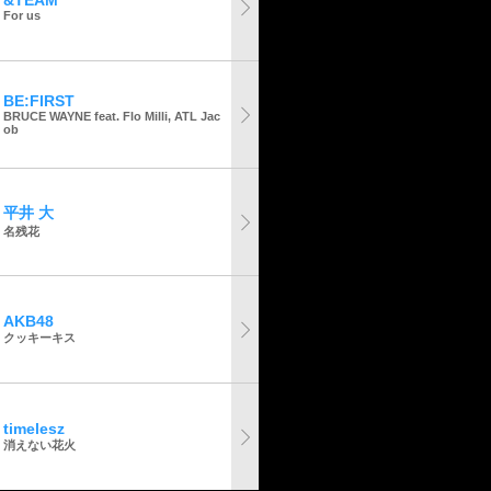
&TEAM
For us
BE:FIRST
BRUCE WAYNE feat. Flo Milli, ATL Jac
ob
平井 大
名残花
AKB48
クッキーキス
timelesz
消えない花火