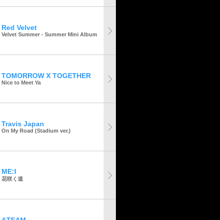
Red Velvet
Velvet Summer - Summer Mini Album
TOMORROW X TOGETHER
Nice to Meet Ya
Travis Japan
On My Road (Stadium ver.)
ME:I
花咲く道