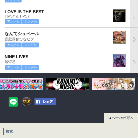
LOVE IS THE BEST
TIPSY & TIPSY
アルバム
シングル
なんてシュペール
音戯探偵ひなビタ
アルバム
シングル
NINE LIVES
超特急
アルバム
シングル
▲ページの先頭へ
検索