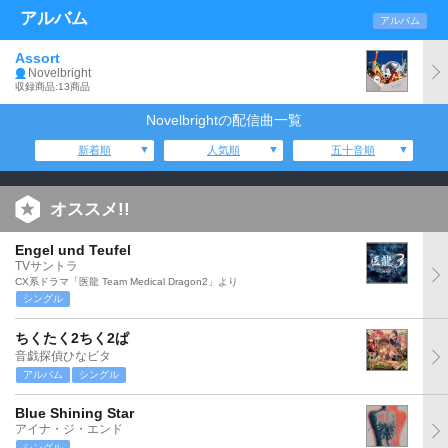
アルバム
アルバム
Assort
Novelbright
収録商品:13商品
Novelbrightの配信曲一覧
新着順
人気順
五十音順
オススメ!!
Engel und Teufel
TVサントラ
CX系ドラマ「医龍 Team Medical Dragon2」より
シングル
ちくたく2ちく2ぱ
音戯探偵ひなビタ
アルバム
シングル
Blue Shining Star
アイナ・ジ・エンド
シングル