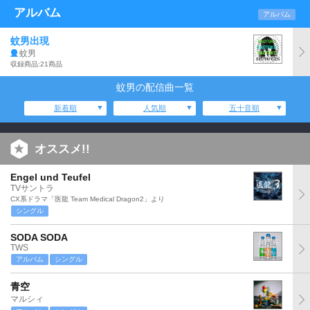
アルバム
アルバム
蚊男出現
蚊男
収録商品:21商品
蚊男の配信曲一覧
新着順
人気順
五十音順
オススメ!!
Engel und Teufel
TVサントラ
CX系ドラマ「医龍 Team Medical Dragon2」より
シングル
SODA SODA
TWS
アルバム
シングル
青空
マルシィ