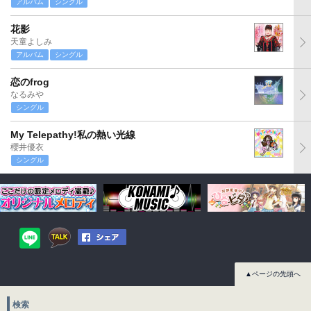
アルバム
シングル
花影
天童よしみ
アルバム
シングル
恋のfrog
なるみや
シングル
My Telepathy!私の熱い光線
櫻井優衣
シングル
▲ページの先頭へ
検索