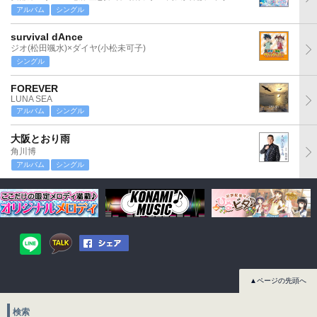
アルバム
シングル
survival dAnce
ジオ(松田颯水)×ダイヤ(小松未可子)
シングル
FOREVER
LUNA SEA
アルバム
シングル
大阪とおり雨
角川博
アルバム
シングル
▲ページの先頭へ
検索