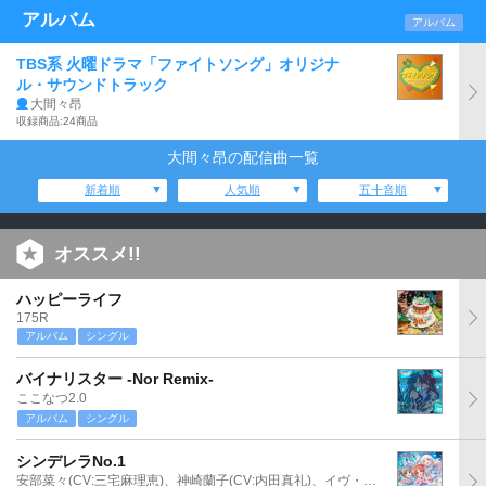
アルバム
アルバム
TBS系 火曜ドラマ「ファイトソング」オリジナ
ル・サウンドトラック
大間々昂
収録商品:24商品
大間々昂の配信曲一覧
新着順
人気順
五十音順
オススメ!!
ハッピーライフ
175R
アルバム
シングル
バイナリスター -Nor Remix-
ここなつ2.0
アルバム
シングル
シンデレラNo.1
安部菜々(CV:三宅麻理恵)、神崎蘭子(CV:内田真礼)、イヴ・サンタクロース(CV:松永あかね)