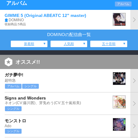
アルバム
アルバム
GIMME 5 (Original ABEATC 12" master)
DOMINO
収録商品:5商品
DOMINOの配信曲一覧
新着順
人気順
五十音順
オススメ!!
ガチ夢中!
超特急
アルバム
シングル
Signs and Wonders
ネオン(CV:藤川茜)、芽兎めう(CV:五十嵐裕美)
シングル
モンストロ
Ado
シングル