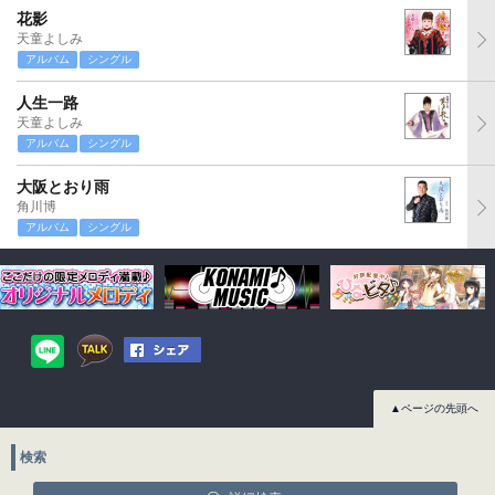
花影
天童よしみ
アルバム
シングル
人生一路
天童よしみ
アルバム
シングル
大阪とおり雨
角川博
アルバム
シングル
▲ページの先頭へ
検索