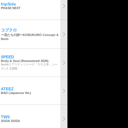
fripSide
PHASE NEXT
コブクロ
ー花たちの詩ーKOBUKURO Concept A
lbum
SPEED
Body & Soul (Remastered 2026)
Netflixリアリティシリーズ「ラヴ上等」シー
ズン2 主題歌
ATEEZ
BAD (Japanese Ver.)
TWS
SODA SODA