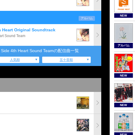
NEW
アルバム
eart Original Soundtrack
rt Sound Team
アルバム
ide 4th Heart Sound Teamの配信曲一覧
人気順
五十音順
NEW
NEW
NEW