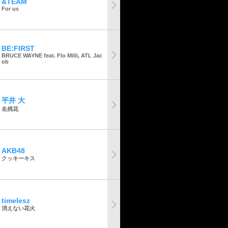
&TEAM
For us
BE:FIRST
BRUCE WAYNE feat. Flo Milli, ATL Jac
ob
平井 大
名残花
AKB48
クッキーキス
timelesz
消えない花火