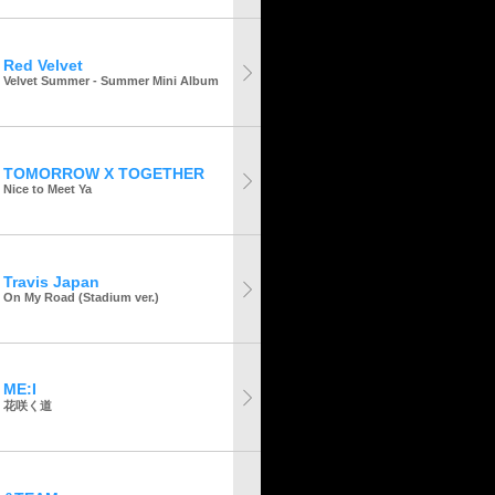
Red Velvet
Velvet Summer - Summer Mini Album
TOMORROW X TOGETHER
Nice to Meet Ya
Travis Japan
On My Road (Stadium ver.)
ME:I
花咲く道