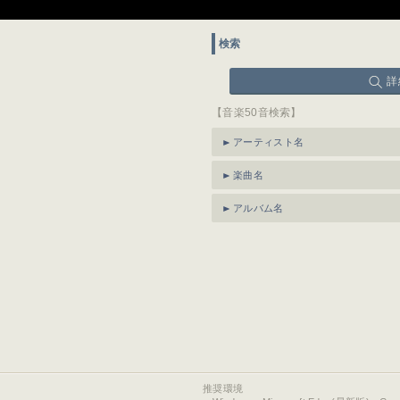
検索
詳
【音楽50音検索】
アーティスト名
楽曲名
アルバム名
推奨環境