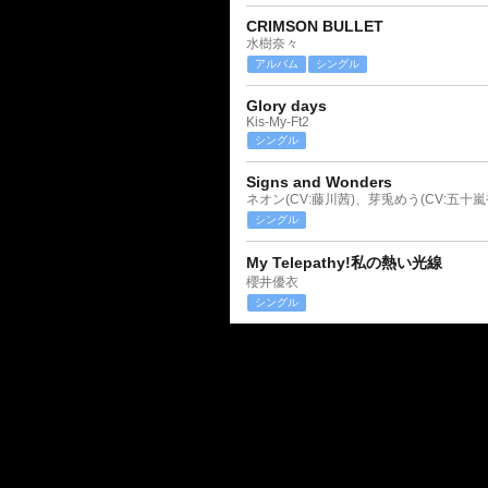
CRIMSON BULLET
水樹奈々
アルバム
シングル
Glory days
Kis-My-Ft2
シングル
Signs and Wonders
ネオン(CV:藤川茜)、芽兎めう(CV:五十嵐
シングル
My Telepathy!私の熱い光線
櫻井優衣
シングル