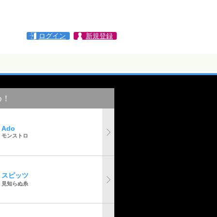
ログイン
新規登録
め！
Ado
モンストロ
スピッツ
見知らぬ糸