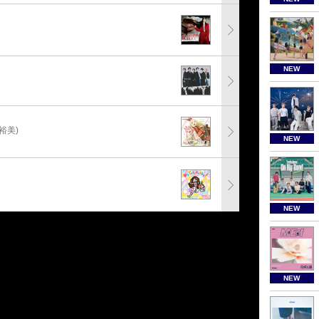
NEW
裕美)
NEW
NEW
NEW