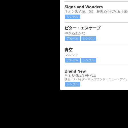
Signs and Wonders
ネオン(CV:藤川茜)、芽兎めう(CV:五十嵐
シングル
ビター・エスケープ
やぎぬまかな
アルバム
シングル
青空
マルシィ
アルバム
シングル
Brand New
Mrs. GREEN APPLE
映画「スパイダーマン:ブランド・ニュー・デイ
シングル