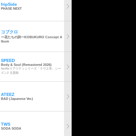
fripSide
PHASE NEXT
コブクロ
ー花たちの詩ーKOBUKURO Concept A
lbum
SPEED
Body & Soul (Remastered 2026)
Netflixリアリティシリーズ「ラヴ上等」シー
ズン2 主題歌
ATEEZ
BAD (Japanese Ver.)
TWS
SODA SODA