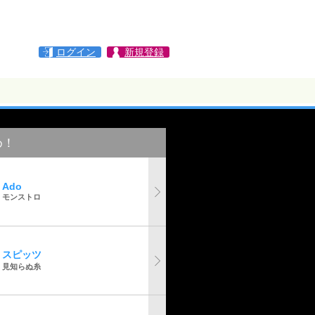
ログイン
新規登録
め！
Ado
モンストロ
スピッツ
見知らぬ糸