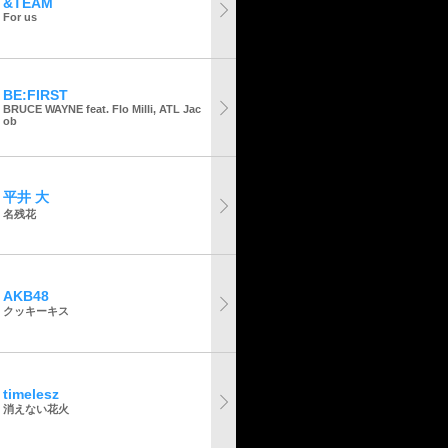
&TEAM
For us
BE:FIRST
BRUCE WAYNE feat. Flo Milli, ATL Jac
ob
平井 大
名残花
AKB48
クッキーキス
timelesz
消えない花火