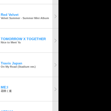
Red Velvet
Velvet Summer - Summer Mini Album
TOMORROW X TOGETHER
Nice to Meet Ya
Travis Japan
On My Road (Stadium ver.)
ME:I
花咲く道