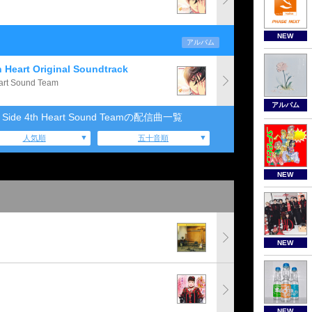
NEW
アルバム
eart Original Soundtrack
rt Sound Team
アルバム
ide 4th Heart Sound Teamの配信曲一覧
人気順
五十音順
NEW
NEW
NEW