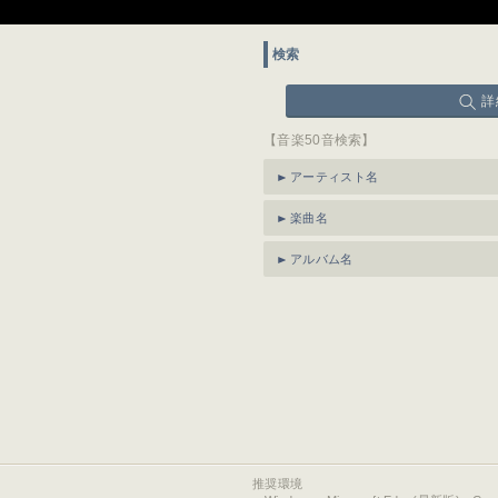
検索
詳
【音楽50音検索】
アーティスト名
楽曲名
アルバム名
推奨環境