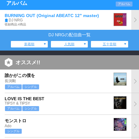
アルバム
アルバム
BURNING OUT (Original ABEATC 12" master)
DJ NRG
収録商品:4商品
DJ NRGの配信曲一覧
新着順
人気順
五十音順
オススメ!!
誰かがこの僕を
長渕剛
アルバム
シングル
LOVE IS THE BEST
TIPSY & TIPSY
アルバム
シングル
モンストロ
Ado
シングル