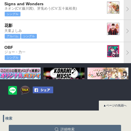
Signs and Wonders
ネオン(CV:藤川茜)、芽兎めう(CV:五十嵐裕美)
シングル
花影
天童よしみ
アルバム
シングル
OBF
ジョー・力一
シングル
▲ページの先頭へ
検索
詳細検索