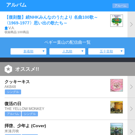
アルバム
アルバム
【復刻盤】続NHKみんなのうたより 名曲100歌～
〈1969-1977〉思い出の歌たち～
V.A.
収録商品:100商品
ペギー葉山の配信曲一覧
新着順
人気順
五十音順
オススメ!!
クッキーキス
AKB48
シングル
復活の日
THE YELLOW MONKEY
アルバム
シングル
拝啓、少年よ (Cover)
米湊月映