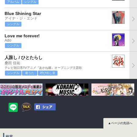
アルバム
シングル
Blue Shining Star
アイナ・ジ・エンド
シングル
Love me forever!
Ado
シングル
人誑し / ひとたらし
桑田 佳祐
テレビ朝日系TVアニメ『あかね噺』オープニング主題歌
シングル
着うた
呼び出し音
▲ページの先頭へ
検索