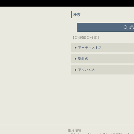
検索
詳
【音楽50音検索】
アーティスト名
楽曲名
アルバム名
推奨環境