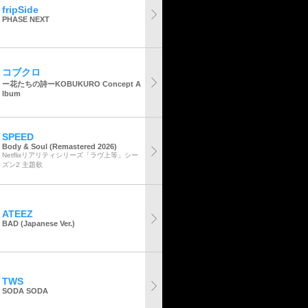
fripSide
PHASE NEXT
コブクロ
ー花たちの詩ーKOBUKURO Concept A
lbum
SPEED
Body & Soul (Remastered 2026)
Netflixリアリティシリーズ「ラヴ上等」シー
ズン2 主題歌
ATEEZ
BAD (Japanese Ver.)
TWS
SODA SODA