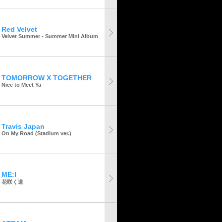
Red Velvet
Velvet Summer - Summer Mini Album
TOMORROW X TOGETHER
Nice to Meet Ya
Travis Japan
On My Road (Stadium ver.)
ME:I
花咲く道