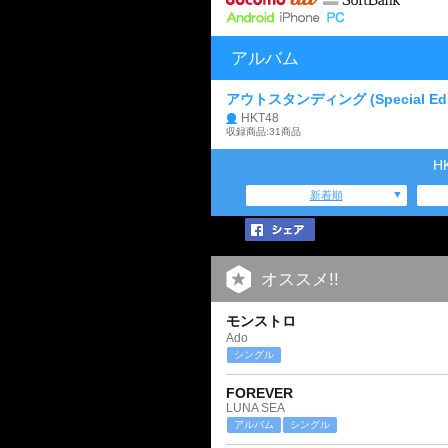
アルバム
アウトスタンディング (Special Edit
HKT48
収録商品:31商品
H
新着順
オススメ!!
モンストロ
Ado
シングル
FOREVER
LUNA SEA
アルバム
シングル