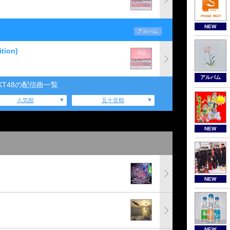
NEW
アルバム
ion)
アルバム
KT48の配信曲一覧
人気順
五十音順
NEW
NEW
NEW