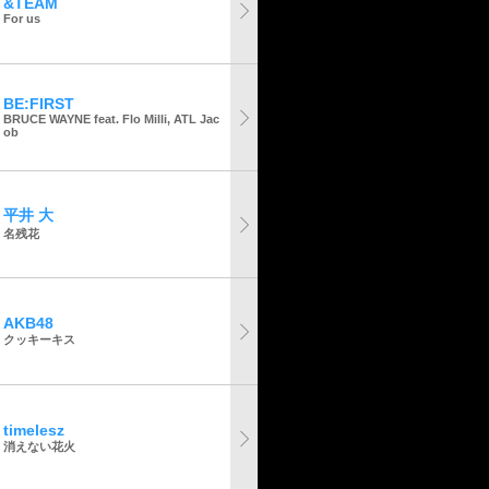
&TEAM
For us
BE:FIRST
BRUCE WAYNE feat. Flo Milli, ATL Jac
ob
平井 大
名残花
AKB48
クッキーキス
timelesz
消えない花火