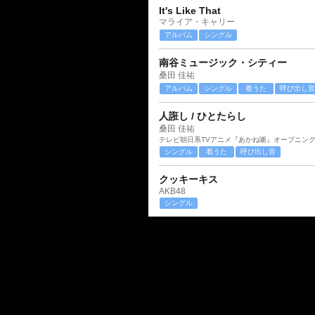
It's Like That
マライア・キャリー
アルバム
シングル
南谷ミュージック・シティー
桑田 佳祐
アルバム
シングル
着うた
呼び出し音
人誑し / ひとたらし
桑田 佳祐
テレビ朝日系TVアニメ『あかね噺』オープニン
シングル
着うた
呼び出し音
クッキーキス
AKB48
シングル