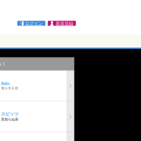
ログイン
新規登録
め！
Ado
モンストロ
スピッツ
見知らぬ糸