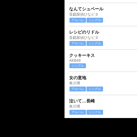
なんてシュペール
音戯探偵ひなビタ
アルバム
シングル
レシピのリドル
音戯探偵ひなビタ
アルバム
シングル
クッキーキス
AKB48
シングル
女の意地
角川博
アルバム
シングル
泣いて…長崎
角川博
アルバム
シングル