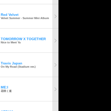
Red Velvet
Velvet Summer - Summer Mini Album
TOMORROW X TOGETHER
Nice to Meet Ya
Travis Japan
On My Road (Stadium ver.)
ME:I
花咲く道