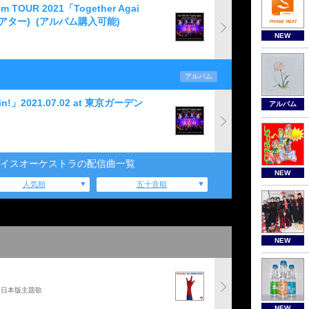
TOUR 2021「Together Agai
シアター)
(アルバム購入可能)
NEW
アルバム
ain!」2021.07.02 at 東京ガーデン
アルバム
イスオーケストラの配信曲一覧
NEW
人気順
五十音順
NEW
」日本版主題歌
NEW