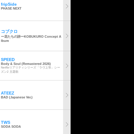
fripSide
PHASE NEXT
コブクロ
ー花たちの詩ーKOBUKURO Concept A
lbum
SPEED
Body & Soul (Remastered 2026)
Netflixリアリティシリーズ「ラヴ上等」シー
ズン2 主題歌
ATEEZ
BAD (Japanese Ver.)
TWS
SODA SODA