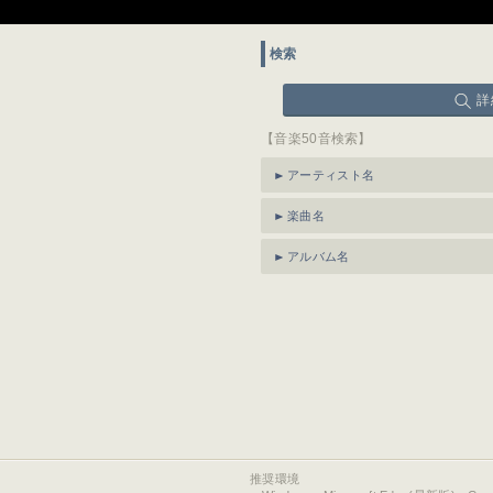
検索
詳
【音楽50音検索】
アーティスト名
楽曲名
アルバム名
推奨環境