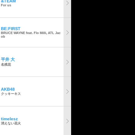
&TEAM
For us
BE:FIRST
BRUCE WAYNE feat. Flo Milli, ATL Jac
ob
平井 大
名残花
AKB48
クッキーキス
timelesz
消えない花火