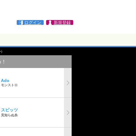
ログイン
新規登録
ー)
め！
Ado
モンストロ
スピッツ
見知らぬ糸