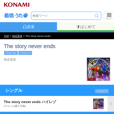
メニュー
音楽
はじめて
TOP
>
知念里奈
> The story never ends
The story never ends
アルバム
ハイレゾ
知念里奈
シングル
ハイレゾ
The story never ends ハイレゾ
(アルバム購入可能)