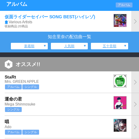
アルバム
アルバム
仮面ライダーセイバー SONG BEST(ハイレゾ)
Various Artists
収録商品:20商品
知念里奈の配信曲一覧
新着順
人気順
五十音順
オススメ!!
StaRt
Mrs. GREEN APPLE
アルバム
シングル
運命の君
Mega Shinnosuke
シングル
唱
Ado
アルバム
シングル