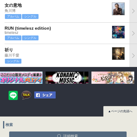
女の意地
角川博
アルバム
シングル
RUN (timelesz edition)
timelesz
アルバム
シングル
祈り
藤川千愛
シングル
▲ページの先頭へ
検索
詳細検索