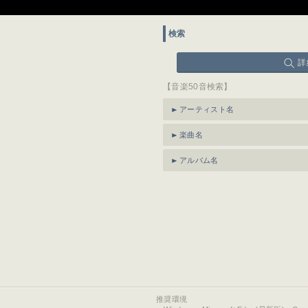
検索
詳
【音楽50音検索】
アーティスト名
楽曲名
アルバム名
推奨環境