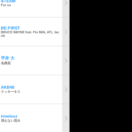
&TEAM
For us
BE:FIRST
BRUCE WAYNE feat. Flo Milli, ATL Jac
ob
平井 大
名残花
AKB48
クッキーキス
timelesz
消えない花火