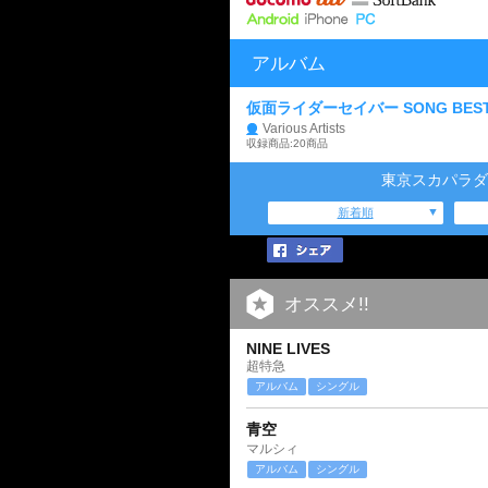
アルバム
仮面ライダーセイバー SONG BES
Various Artists
収録商品:20商品
東京スカパラダ
新着順
オススメ!!
NINE LIVES
超特急
アルバム
シングル
青空
マルシィ
アルバム
シングル