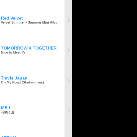
Red Velvet
Velvet Summer - Summer Mini Album
TOMORROW X TOGETHER
Nice to Meet Ya
Travis Japan
On My Road (Stadium ver.)
ME:I
花咲く道