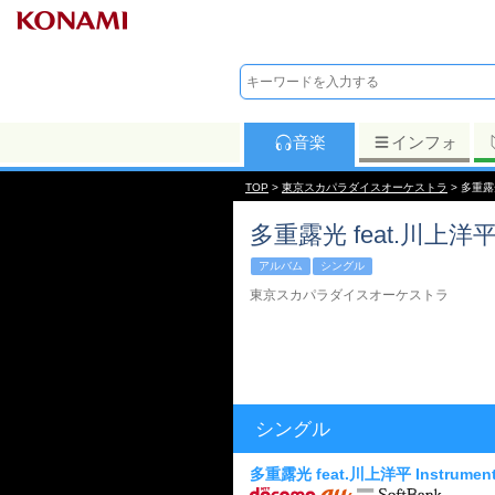
音楽
インフォ
TOP
>
東京スカパラダイスオーケストラ
> 多重露光 
多重露光 feat.川上洋平 In
アルバム
シングル
東京スカパラダイスオーケストラ
シングル
多重露光 feat.川上洋平 Instrument