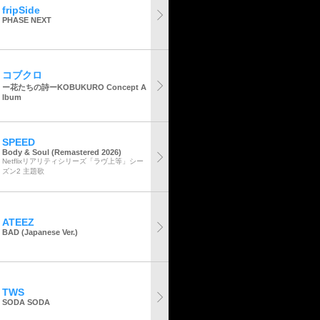
fripSide
PHASE NEXT
コブクロ
ー花たちの詩ーKOBUKURO Concept A
lbum
SPEED
Body & Soul (Remastered 2026)
Netflixリアリティシリーズ「ラヴ上等」シー
ズン2 主題歌
ATEEZ
BAD (Japanese Ver.)
TWS
SODA SODA