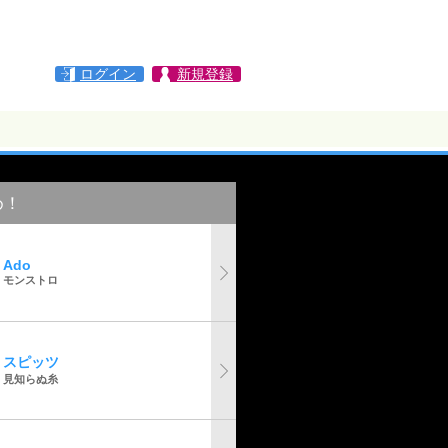
ログイン
新規登録
め！
Ado
モンストロ
スピッツ
見知らぬ糸