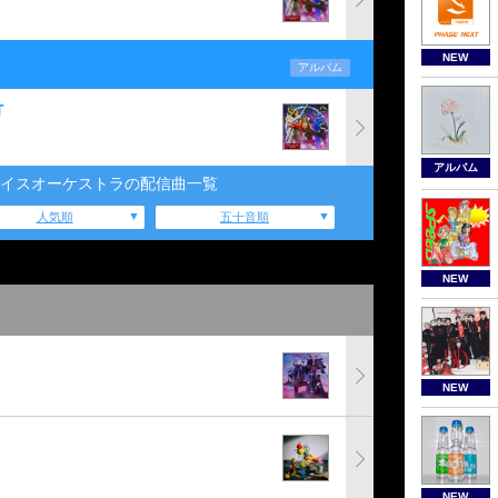
NEW
アルバム
T
アルバム
イスオーケストラの配信曲一覧
人気順
五十音順
NEW
NEW
NEW