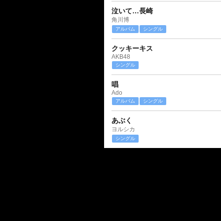
泣いて…長崎
角川博
アルバム
シングル
クッキーキス
AKB48
シングル
唱
Ado
アルバム
シングル
あぶく
ヨルシカ
シングル