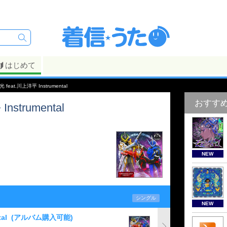
はじめて
feat.川上洋平 Instrumental
おすす
strumental
NEW
シングル
NEW
al
(アルバム購入可能)