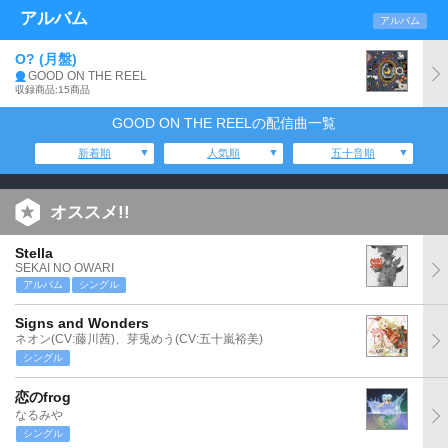
アルバム
アルバム
O? (月盤)
GOOD ON THE REEL
収録商品:15商品
GOOD ON THE REELの配信曲一覧
新着順
人気順
五十音順
オススメ!!
Stella
SEKAI NO OWARI
アルバム
シングル
Signs and Wonders
ネオン(CV:藤川茜)、芽兎めう(CV:五十嵐裕美)
シングル
恋のfrog
なるみや
シングル