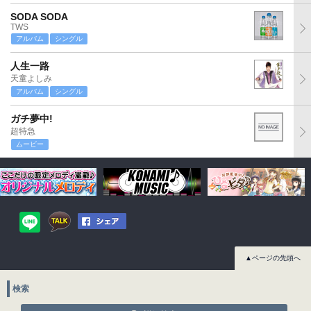
SODA SODA
TWS
アルバム
シングル
人生一路
天童よしみ
アルバム
シングル
ガチ夢中!
超特急
ムービー
▲ページの先頭へ
検索