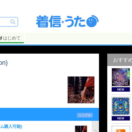
はじめて
おすす
on)
NEW
シングル
NEW
バム購入可能)