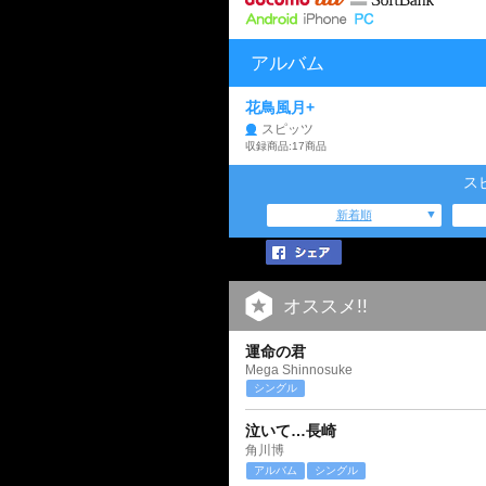
アルバム
花鳥風月+
スピッツ
収録商品:17商品
ス
新着順
オススメ!!
運命の君
Mega Shinnosuke
シングル
泣いて…長崎
角川博
アルバム
シングル