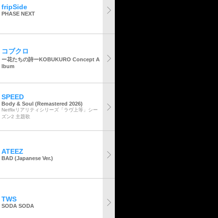
fripSide
PHASE NEXT
コブクロ
ー花たちの詩ーKOBUKURO Concept A
lbum
SPEED
Body & Soul (Remastered 2026)
Netflixリアリティシリーズ「ラヴ上等」シー
ズン2 主題歌
ATEEZ
BAD (Japanese Ver.)
TWS
SODA SODA