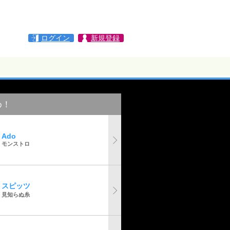
ログイン
新規登録
め！
Ado
モンストロ
スピッツ
見知らぬ糸