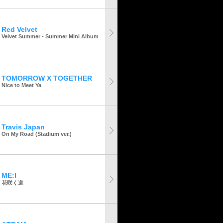
Red Velvet
Velvet Summer - Summer Mini Album
TOMORROW X TOGETHER
Nice to Meet Ya
Travis Japan
On My Road (Stadium ver.)
ME:I
花咲く道