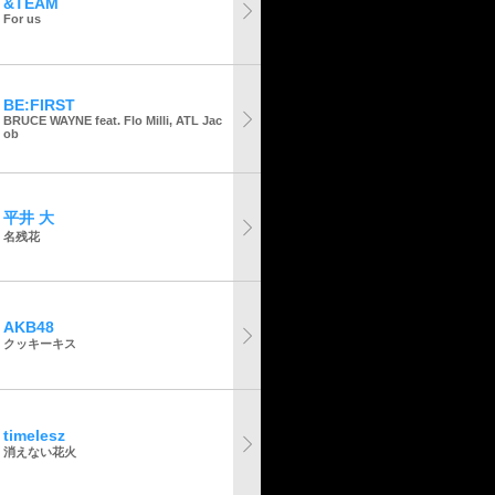
&TEAM
For us
BE:FIRST
BRUCE WAYNE feat. Flo Milli, ATL Jac
ob
平井 大
名残花
AKB48
クッキーキス
timelesz
消えない花火