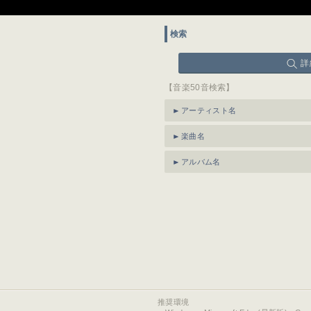
検索
詳
【音楽50音検索】
アーティスト名
楽曲名
アルバム名
推奨環境