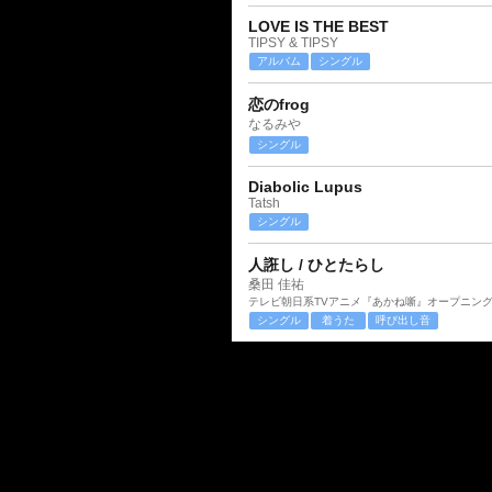
LOVE IS THE BEST
TIPSY & TIPSY
アルバム
シングル
恋のfrog
なるみや
シングル
Diabolic Lupus
Tatsh
シングル
人誑し / ひとたらし
桑田 佳祐
テレビ朝日系TVアニメ『あかね噺』オープニン
シングル
着うた
呼び出し音