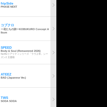
fripSide
PHASE NEXT
コブクロ
ー花たちの詩ーKOBUKURO Concept A
lbum
SPEED
Body & Soul (Remastered 2026)
Netflixリアリティシリーズ「ラヴ上等」シー
ズン2 主題歌
ATEEZ
BAD (Japanese Ver.)
TWS
SODA SODA