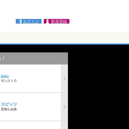
ログイン
新規登録
め！
Ado
モンストロ
スピッツ
見知らぬ糸