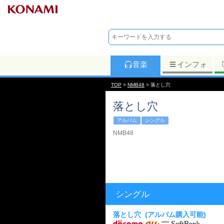
音楽
インフォ
TOP
>
NMB48
> 落とし穴
落とし穴
アルバム
シングル
NMB48
シングル
落とし穴
(アルバム購入可能)