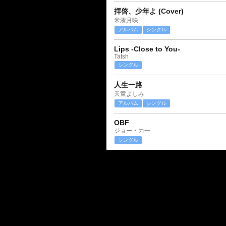
拝啓、少年よ (Cover)
米湊月映
アルバム
シングル
Lips -Close to You-
Tatsh
シングル
人生一路
天童よしみ
アルバム
シングル
OBF
ジョー・力一
シングル