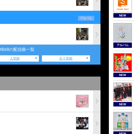
NEW
アルバム
アルバム
MB48の配信曲一覧
人気順
五十音順
NEW
NEW
NEW