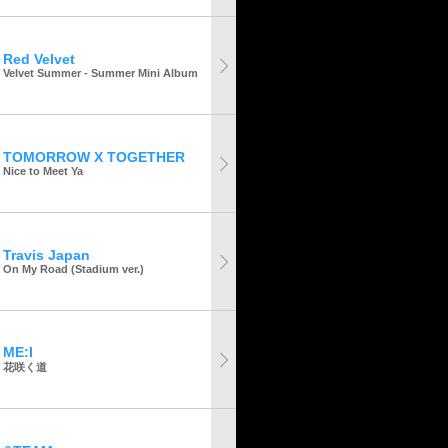
Red Velvet
Velvet Summer - Summer Mini Album
TOMORROW X TOGETHER
Nice to Meet Ya
Travis Japan
On My Road (Stadium ver.)
ME:I
花咲く道