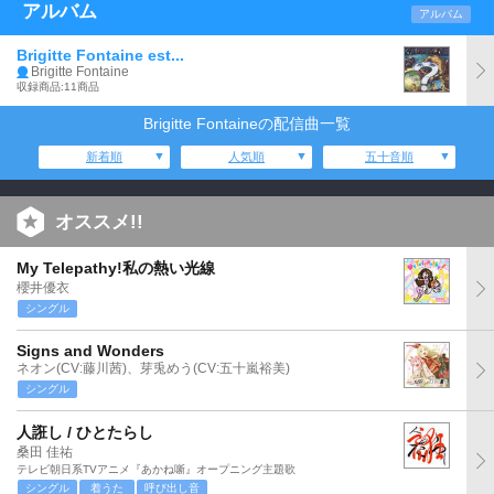
アルバム
アルバム
Brigitte Fontaine est...
Brigitte Fontaine
収録商品:11商品
Brigitte Fontaineの配信曲一覧
新着順
人気順
五十音順
オススメ!!
My Telepathy!私の熱い光線
櫻井優衣
シングル
Signs and Wonders
ネオン(CV:藤川茜)、芽兎めう(CV:五十嵐裕美)
シングル
人誑し / ひとたらし
桑田 佳祐
テレビ朝日系TVアニメ『あかね噺』オープニング主題歌
シングル
着うた
呼び出し音