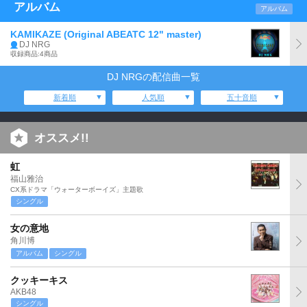
アルバム
アルバム
KAMIKAZE (Original ABEATC 12" master)
DJ NRG
収録商品:4商品
DJ NRGの配信曲一覧
新着順
人気順
五十音順
オススメ!!
虹
福山雅治
CX系ドラマ「ウォーターボーイズ」主題歌
シングル
女の意地
角川博
アルバム
シングル
クッキーキス
AKB48
シングル