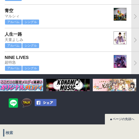
青空
マルシィ
アルバム
シングル
人生一路
天童よしみ
アルバム
シングル
NINE LIVES
超特急
アルバム
シングル
▲ページの先頭へ
検索