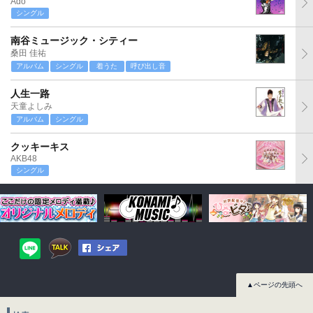
Ado
シングル
南谷ミュージック・シティー
桑田 佳祐
アルバム
シングル
着うた
呼び出し音
人生一路
天童よしみ
アルバム
シングル
クッキーキス
AKB48
シングル
▲ページの先頭へ