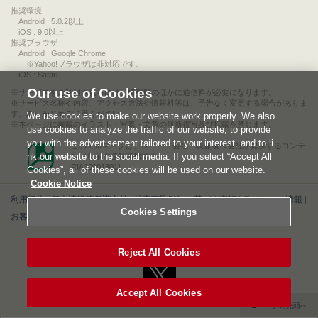
推奨環境
Android : 5.0.2以上
iOS : 9.0以上
推奨ブラウザ
Android : Google Chrome
※Yahoo!ブラウザは非対応です。
iOS : Safari
Our use of Cookies
サービスをご利用されるには、情報料のほかに通信料が必要になります。
サービス名称や内容、アクセス方法や情報料等は、予告なく変更する場合がありま
す。あらかじめご了承ください。
We use cookies to make our website work properly. We also
本ページに掲載のイラスト・写真・文章の無断複写及び転載を禁じます。
use cookies to analyze the traffic of our website, to provide
you with the advertisement tailored to your interest, and to li
このエルマークは、レコード会社・映像製作会社が提供するコンテ
nk our website to the social media. If you select “Accept All
ンツを示す登録商標です。
RIAJ00013011
Cookies”, all of these cookies will be used on our website.
Cookie Notice
利用規約
|
個人情報等保護方針
|
特定商取引法に基づく表記
|
ライセンス情報
|
Cookies Settings
お客様情報の外部送信について
|
Cookies Settings
©2026 Konami Digital Entertainment
Reject All Cookies
Accept All Cookies
▲ページの先頭へ