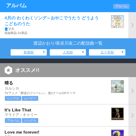
アルバム
アルバム
4月の わくわくソング～おやこでうたう どうよう
こどものうた
V.A.
収録商品:31商品
渡辺かおり/長谷川友二の配信曲一覧
新着順
人気順
五十音順
オススメ!!
晴る
ヨルシカ
TVアニメ「葬送のフリーレン」第2クールOPテーマ
シングル
ムービー
It's Like That
マライア・キャリー
アルバム
シングル
Love me forever!