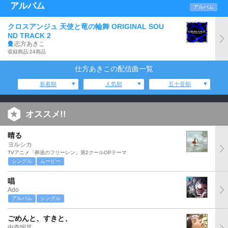
アルバム
アルバム
クロスアンジュ 天使と竜の輪舞 ORIGINAL SOU
ND TRACK 2
志方あきこ
収録商品:24商品
仕方あきこの配信曲一覧
新着順
人気順
五十音順
オススメ!!
晴る
ヨルシカ
TVアニメ「葬送のフリーレン」第2クールOPテーマ
シングル
ムービー
唱
Ado
アルバム
シングル
ごめんと、すきと、
中森明菜