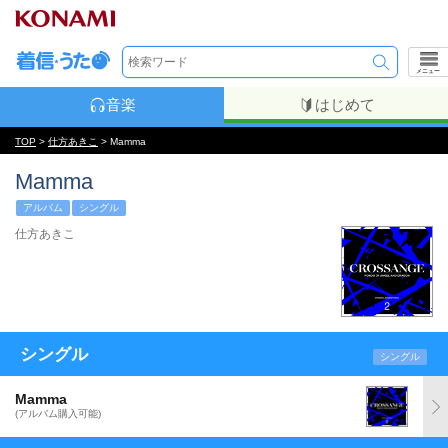
メニュー
音楽
はじめて
TOP
>
仕方あきこ
> Mamma
Mamma
アルバム
シングル
仕方あきこ
シングル
シングル
Mamma
(アルバム購入可能)