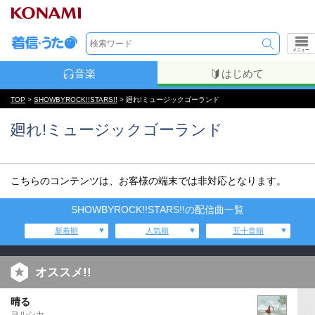
メニュー
音楽
はじめて
TOP
>
SHOWBYROCK!!STARS!!
> 廻れ!ミュージックゴーランド
廻れ!ミュージックゴーランド
こちらのコンテンツは、お客様の端末では非対応となります。
SHOWBYROCK!!STARS!!の配信曲一覧
新着順
人気順
五十音順
オススメ!!
晴る
ヨルシカ