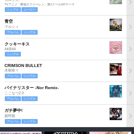
TVアニメ「葬送のフリーレン」第2クールOPテーマ
シングル
ムービー
青空
マルシィ
アルバム
シングル
クッキーキス
AKB48
シングル
CRIMSON BULLET
水樹奈々
アルバム
シングル
バイナリスター -Nor Remix-
ここなつ2.0
アルバム
シングル
ガチ夢中!
超特急
アルバム
シングル