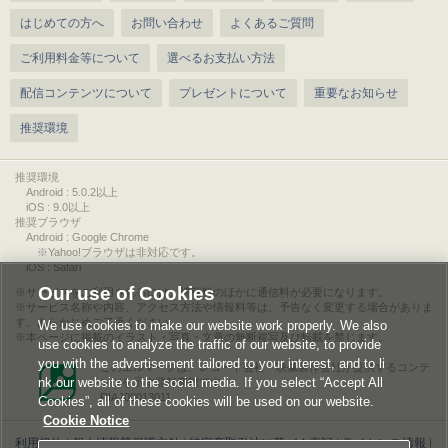
はじめての方へ
お問い合わせ
よくあるご質問
ご利用料金等について
選べるお支払い方法
配信コンテンツについて
プレゼントについて
重要なお知らせ
推奨環境
推奨環境
Android : 5.0.2以上
iOS : 9.0以上
推奨ブラウザ
Android : Google Chrome
※Yahoo!ブラウザは非対応です。
iOS : Safari
Our use of Cookies
サービスをご利用されるには、情報料のほかに通信料が必要になります。
サービス名称や内容、アクセス方法や情報料等は、予告なく変更する場合がありま
す。あらかじめご了承ください。
We use cookies to make our website work properly. We also
本ページに掲載のイラスト・写真・文章の無断複写及び転載を禁じます。
use cookies to analyze the traffic of our website, to provide
you with the advertisement tailored to your interest, and to li
このエルマークは、レコード会社・映像製作会社が提供するコンテ
nk our website to the social media. If you select “Accept All
ンツを示す登録商標です。
RIAJ00013011
Cookies”, all of these cookies will be used on our website.
Cookie Notice
利用規約
|
個人情報等保護方針
|
特定商取引法に基づく表記
|
ライセンス情報
|