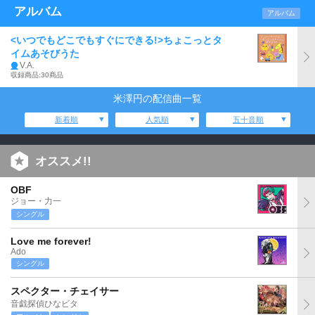
アルバム
アルバム
<いつでもどこでもすぐにできる!>ちょこっとタ
イムあそびうた
V.A.
収録商品:30商品
米澤円の配信曲一覧
新着順
人気順
五十音順
オススメ!!
OBF
ジョー・力一
シングル
Love me forever!
Ado
シングル
スペクター・チェイサー
音戯探偵ひなビタ