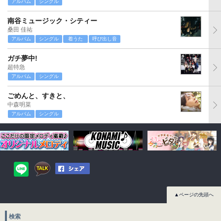
アルバム
シングル
南谷ミュージック・シティー
桑田 佳祐
アルバム
シングル
着うた
呼び出し音
ガチ夢中!
超特急
アルバム
シングル
ごめんと、すきと、
中森明菜
アルバム
シングル
▲ページの先頭へ
検索