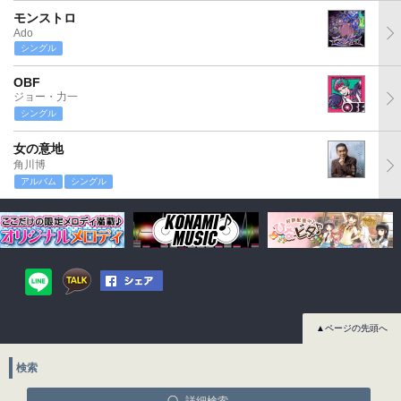
モンストロ
Ado
シングル
OBF
ジョー・力一
シングル
女の意地
角川博
アルバム
シングル
▲ページの先頭へ
検索