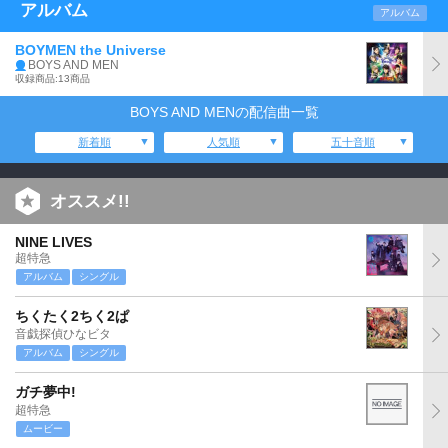
アルバム
アルバム
BOYMEN the Universe
BOYS AND MEN
収録商品:13商品
BOYS AND MENの配信曲一覧
新着順
人気順
五十音順
オススメ!!
NINE LIVES
超特急
アルバム
シングル
ちくたく2ちく2ぱ
音戯探偵ひなビタ
アルバム
シングル
ガチ夢中!
超特急
ムービー