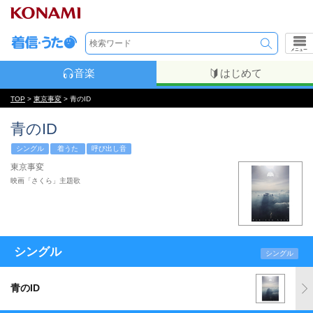
メニュー
音楽
はじめて
TOP
>
東京事変
> 青のID
青のID
シングル
着うた
呼び出し音
東京事変
映画「さくら」主題歌
シングル
シングル
青のID