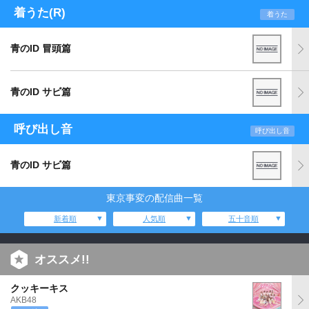
着うた(R)
着うた
青のID 冒頭篇
青のID サビ篇
呼び出し音
呼び出し音
青のID サビ篇
東京事変の配信曲一覧
新着順
人気順
五十音順
オススメ!!
クッキーキス
AKB48