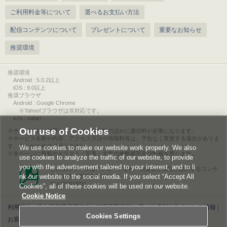
ご利用料金等について
選べるお支払い方法
配信コンテンツについて
プレゼントについて
重要なお知らせ
推奨環境
推奨環境
Android : 5.0.2以上
iOS : 9.0以上
推奨ブラウザ
Android : Google Chrome
※Yahoo!ブラウザは非対応です。
iOS : Safari
Our use of Cookies
サービスをご利用されるには、情報料のほかに通信料が必要になります。
サービス名称や内容、アクセス方法や情報料等は、予告なく変更する場合がありま
す。あらかじめご了承ください。
We use cookies to make our website work properly. We also
本ページに掲載のイラスト・写真・文章の無断複写及び転載を禁じます。
use cookies to analyze the traffic of our website, to provide
you with the advertisement tailored to your interest, and to li
このエルマークは、レコード会社・映像製作会社が提供するコンテ
nk our website to the social media. If you select “Accept All
ンツを示す登録商標です。
RIAJ00013011
Cookies”, all of these cookies will be used on our website.
Cookie Notice
利用規約
|
個人情報等保護方針
|
特定商取引法に基づく表記
|
ライセンス情報
|
Cookies Settings
お客様情報の外部送信について
|
Cookies Settings